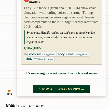
models
Early B57 models (from about 2015/16) show chain
elongation with rattling noises on startup. Timing
chain replacement requires engine removal. Repair
costs comparable to the N57. Significantly rarer from
2018 models.
Symptoms:
Metallic rattling on cold start, especially at low
temperatures; subsides after warm-up; in extreme cases
engine stumble
1,500–5,000 $
B57 timing chain
B57D30 timing chain
AD
B57 chain tensioner
+ 5 more engine weaknesses + vehicle weaknesses
SHOW ALL WEAKNESSES →
2026
M40d
· Diesel
· 326–340 PS