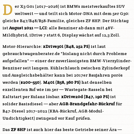
D
er X3 G01 (2017–2026) ist BMWs meistverkauftes SUV
weltweit — und teilt sich Motor-DNA mit dem 5er G30:
gleiche
B47
/
B48
/
B58
-Familie, gleiches ZF 8HP. Der Stichtag
ist
August 2021 — LCI
: alle Benziner ab dann mit 48V-
Mildhybrid, iDrive 7 statt 6, Display wächst auf 12,3 Zoll.
Motor-Hierarchie:
xDrive30i (
B48
, 252 PS)
ist laut
gebrauchtwagenberater.de "bislang nicht durch Probleme
aufgefallen" — einer der zuverlässigsten BMW-Vierzylinder-
Benziner seit langem. Kühlschlauch zwischen Zylinderkopf
und Ausgleichsbehälter kann bei 2017er Baujahren porös
werden (
$200–550
).
M40i (
B58
, 360 PS)
hat denselben
exzellenten Ruf wie im 5er — Wastegate-Rasseln bei
Kaltstart per Kulanz lösbar.
xDrive20d (
B47
, 190 PS)
ist
solider Basisdiesel — aber
AGR-Brandgefahr-Rückruf
für
B47
-Diesel 2017–2022 (KBA-Rückruf, AGR-Modul-
Undichtigkeit) zwingend vor Kauf prüfen.
Das
ZF 8HP
ist auch hier das beste Getriebe seiner Ära —