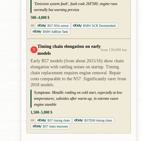
'Emission system fault'; fault code 26F500; engine runs
normally but warning persists
500–4,000 $
B57 NOx sensor
BMW SCR Dosiereinheit
AD
BMW AdBlue Tank
Timing chain elongation on early
!!
from 130,000 km
models
Early B57 models (from about 2015/16) show chain
elongation with rattling noises on startup. Timing
chain replacement requires engine removal. Repair
costs comparable to the N57. Significantly rarer from
2018 models.
Symptoms:
Metallic rattling on cold start, especially at low
temperatures; subsides after warm-up; in extreme cases
engine stumble
1,500–5,000 $
B57 timing chain
B57D30 timing chain
AD
B57 chain tensioner