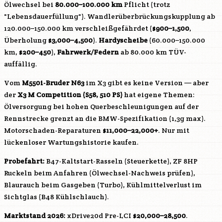
Ölwechsel bei
80.000–100.000 km
Pflicht (trotz
"Lebensdauerfüllung"). Wandlerüberbrückungskupplung ab
120.000–150.000 km verschleißgefährdet (
$900–1,500
,
Überholung
$3,000–4,500
).
Hardyscheibe
(60.000–150.000
km,
$200–450
),
Fahrwerk/Federn
ab 80.000 km TÜV-
auffällig.
Vom
M550i-Bruder N63
im X3 gibt es keine Version — aber
der
X3 M Competition (
S58
, 510 PS)
hat eigene Themen:
Ölversorgung bei hohen Querbeschleunigungen auf der
Rennstrecke grenzt an die BMW-Spezifikation (1,3g max).
Motorschaden-Reparaturen
$11,000–22,000+
. Nur mit
lückenloser Wartungshistorie kaufen.
Probefahrt:
B47
-Kaltstart-Rasseln (Steuerkette), ZF 8HP
Ruckeln beim Anfahren (Ölwechsel-Nachweis prüfen),
Blaurauch beim Gasgeben (Turbo), Kühlmittelverlust im
Sichtglas (
B48
Kühlschlauch).
Marktstand 2026:
xDrive20d Pre-LCI
$20,000–28,500
.