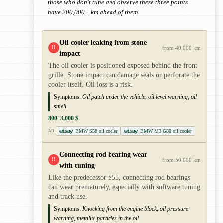
those who don't tune and observe these three points
have 200,000+ km ahead of them.
Oil cooler leaking from stone
!!
from 40,000 km
impact
The oil cooler is positioned exposed behind the front
grille. Stone impact can damage seals or perforate the
cooler itself. Oil loss is a risk.
Symptoms:
Oil patch under the vehicle, oil level warning, oil
smell
800–3,000 $
BMW S58 oil cooler
BMW M3 G80 oil cooler
AD
Connecting rod bearing wear
!!
from 50,000 km
with tuning
Like the predecessor S55, connecting rod bearings
can wear prematurely, especially with software tuning
and track use.
Symptoms:
Knocking from the engine block, oil pressure
warning, metallic particles in the oil