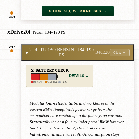
SHOW ALL WEAKNESSES →
2023
xDrive20i
· Petrol
· 184–190 PS
2017
2.0L TURBO BENZIN
· 184–190
●
B48B20
Close
PS
BATTERY CHECK
DETAILS →
RECALL
AGEING
COST
Modular four-cylinder turbo and workhorse of the
current BMW lineup. Wide power range from the
economical base version up to the punchy top variants.
Structurally the best four-cylinder petrol BMW has ever
built: timing chain at front, closed oil circuit,
Valvetronic variable valve lift. Oil consumption stays