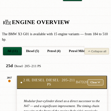
ENGINE OVERVIEW
The BMW X3 G01 is available with 15 engine variants — from 184 to 510
hp.
All (11)
Diesel (5)
Petrol (4)
Petrol Mild-Hybrid (1)
P
Collapse all
25d
· Diesel
· 205–211 PS
2017
2.0L DIESEL DIESEL
· 205–211
●
B47D20
Close
PS
Modular four-cylinder diesel as a direct successor to the
N47 — and a significant improvement. The timing chain
now sits at the front of the engine (belt side), massively