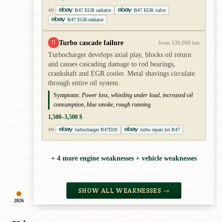
B47 EGR radiator
B47 EGR valve
AD
B47 EGR-radiator
Turbo cascade failure
!!
from 130,000 km
Turbocharger develops axial play, blocks oil return
and causes cascading damage to rod bearings,
crankshaft and EGR cooler. Metal shavings circulate
through entire oil system.
Symptoms:
Power loss, whistling under load, increased oil
consumption, blue smoke, rough running
1,500–3,500 $
turbocharger B47D20
turbo repair kit B47
AD
+ 4 more engine weaknesses + vehicle weaknesses
SHOW ALL WEAKNESSES →
2026