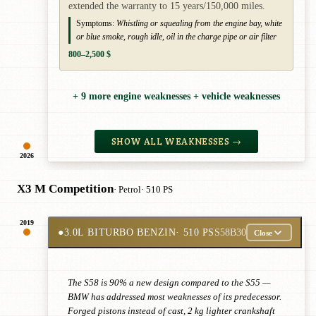
extended the warranty to 15 years/150,000 miles.
Symptoms:
Whistling or squealing from the engine bay, white
or blue smoke, rough idle, oil in the charge pipe or air filter
800–2,500 $
+ 9 more engine weaknesses + vehicle weaknesses
SHOW ALL WEAKNESSES →
2026
X3 M Competition
· Petrol
· 510 PS
2019
●
3.0L BITURBO BENZIN
· 510 PS
S58B30
Close
The S58 is 90% a new design compared to the S55 —
BMW has addressed most weaknesses of its predecessor.
Forged pistons instead of cast, 2 kg lighter crankshaft