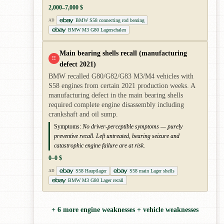
2,000–7,000 $
BMW S58 connecting rod bearing
AD
BMW M3 G80 Lagerschalen
Main bearing shells recall (manufacturing
!!
defect 2021)
BMW recalled G80/G82/G83 M3/M4 vehicles with
S58 engines from certain 2021 production weeks. A
manufacturing defect in the main bearing shells
required complete engine disassembly including
crankshaft and oil sump.
Symptoms:
No driver-perceptible symptoms — purely
preventive recall. Left untreated, bearing seizure and
catastrophic engine failure are at risk.
0–0 $
S58 Hauptlager
S58 main Lager shells
AD
BMW M3 G80 Lager recall
+ 6 more engine weaknesses + vehicle weaknesses