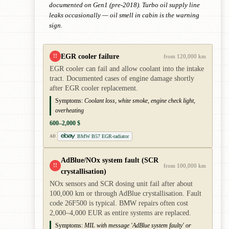
documented on Gen1 (pre-2018). Turbo oil supply line
leaks occasionally — oil smell in cabin is the warning
sign.
EGR cooler failure
!!
from 120,000 km
EGR cooler can fail and allow coolant into the intake
tract. Documented cases of engine damage shortly
after EGR cooler replacement.
Symptoms:
Coolant loss, white smoke, engine check light,
overheating
600–2,000 $
BMW B57 EGR-radiator
AD
AdBlue/NOx system fault (SCR
!!
from 100,000 km
crystallisation)
NOx sensors and SCR dosing unit fail after about
100,000 km or through AdBlue crystallisation. Fault
code 26F500 is typical. BMW repairs often cost
2,000–4,000 EUR as entire systems are replaced.
Symptoms:
MIL with message 'AdBlue system faulty' or