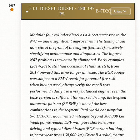
2017
2.0L DIESEL DIESEL
· 190–197
●
B47D20
Close
PS
Modular four-cylinder diesel as a direct successor to the
N47 — and a significant improvement. The timing chain
now sits at the front of the engine (belt side), massively
simplifying maintenance and diagnostics. The biggest
N47 problem is structurally eliminated. Early examples
(2014-2016) still had occasional chain stretch, from
2017 onward this is no longer an issue. The EGR cooler
was subject to a BMW recall for potential fire risk —
when buying used, always verify the recall was
performed. In daily use a very balanced engine: even the
base version is sufficient for relaxed driving, the 8-speed
automatic pairing (ZF 8HP) is one of the best
combinations in the segment. Real-world consumption
5-6 L/100km, documented mileages beyond 300,000 km.
Weak points remain DPF with pure short-distance
driving and typical diesel issues (EGR carbon buildup,
injector wear from 160,000 km). Overall a solid, mature