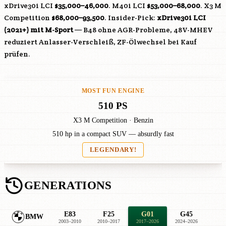
xDrive30i LCI
$35,000–46,000
. M40i LCI
$53,000–68,000
. X3 M
Competition
$68,000–93,500
. Insider-Pick:
xDrive30i LCI
(2021+) mit M-Sport
—
B48
ohne AGR-Probleme, 48V-MHEV
reduziert Anlasser-Verschleiß, ZF-Ölwechsel bei Kauf
prüfen.
MOST FUN ENGINE
510 PS
X3 M Competition · Benzin
510 hp in a compact SUV — absurdly fast
LEGENDARY!
GENERATIONS
E83
F25
G01
G45
BMW
2003–2010
2010–2017
2017–2026
2024–2026