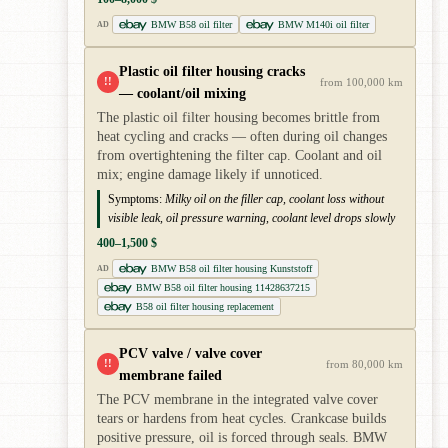
BMW B58 oil filter
BMW M140i oil filter
AD
Plastic oil filter housing cracks
!!
from 100,000 km
— coolant/oil mixing
The plastic oil filter housing becomes brittle from
heat cycling and cracks — often during oil changes
from overtightening the filter cap. Coolant and oil
mix; engine damage likely if unnoticed.
Symptoms:
Milky oil on the filler cap, coolant loss without
visible leak, oil pressure warning, coolant level drops slowly
400–1,500 $
BMW B58 oil filter housing Kunststoff
AD
BMW B58 oil filter housing 11428637215
B58 oil filter housing replacement
PCV valve / valve cover
!!
from 80,000 km
membrane failed
The PCV membrane in the integrated valve cover
tears or hardens from heat cycles. Crankcase builds
positive pressure, oil is forced through seals. BMW