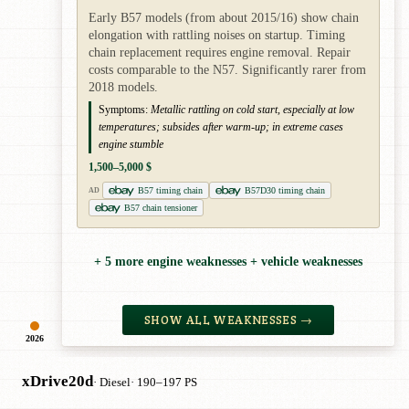
Early B57 models (from about 2015/16) show chain
elongation with rattling noises on startup. Timing
chain replacement requires engine removal. Repair
costs comparable to the N57. Significantly rarer from
2018 models.
Symptoms:
Metallic rattling on cold start, especially at low
temperatures; subsides after warm-up; in extreme cases
engine stumble
1,500–5,000 $
B57 timing chain
B57D30 timing chain
AD
B57 chain tensioner
+ 5 more engine weaknesses + vehicle weaknesses
SHOW ALL WEAKNESSES →
2026
xDrive20d
· Diesel
· 190–197 PS