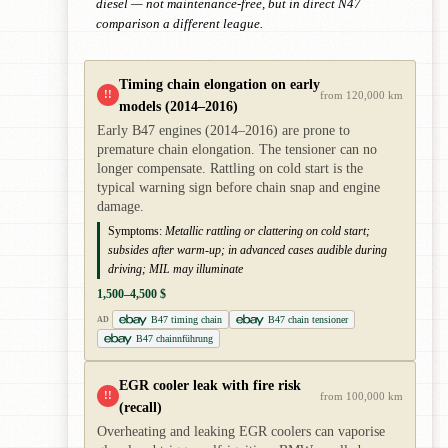
diesel — not maintenance-free, but in direct N47
comparison a different league.
Timing chain elongation on early
!!
from 120,000 km
models (2014–2016)
Early B47 engines (2014–2016) are prone to
premature chain elongation. The tensioner can no
longer compensate. Rattling on cold start is the
typical warning sign before chain snap and engine
damage.
Symptoms:
Metallic rattling or clattering on cold start;
subsides after warm-up; in advanced cases audible during
driving; MIL may illuminate
1,500–4,500 $
B47 timing chain
B47 chain tensioner
AD
B47 chainnführung
EGR cooler leak with fire risk
!!
from 100,000 km
(recall)
Overheating and leaking EGR coolers can vaporise