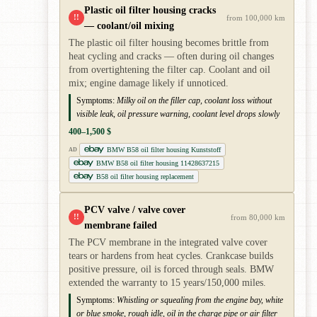
Plastic oil filter housing cracks
!!
from 100,000 km
— coolant/oil mixing
The plastic oil filter housing becomes brittle from
heat cycling and cracks — often during oil changes
from overtightening the filter cap. Coolant and oil
mix; engine damage likely if unnoticed.
Symptoms:
Milky oil on the filler cap, coolant loss without
visible leak, oil pressure warning, coolant level drops slowly
400–1,500 $
BMW B58 oil filter housing Kunststoff
AD
BMW B58 oil filter housing 11428637215
B58 oil filter housing replacement
PCV valve / valve cover
!!
from 80,000 km
membrane failed
The PCV membrane in the integrated valve cover
tears or hardens from heat cycles. Crankcase builds
positive pressure, oil is forced through seals. BMW
extended the warranty to 15 years/150,000 miles.
Symptoms:
Whistling or squealing from the engine bay, white
or blue smoke, rough idle, oil in the charge pipe or air filter