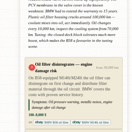
PCV membrane in the valve cover is the known
weakness: BMW had to extend the warranty to 15 years.
Plastic oil filter housing cracks around 100,000 km —
coolant mixes into oil, act immediately. Oil changes
every 10,000 km; inspect the cooling system from 70,000
km. Tuning: the closed-deck block tolerates much more
boost, which makes the B58 a favourite in the tuning
scene.
Oil filter disintegrates — engine
!!
from 30,000 km
damage risk
On B58-equipped M140i/M240i the oil filter can
disintegrate on first change and distribute filter
material through the oil circuit. BMW covers the
costs with proven service history.
Symptoms:
Oil pressure warning, metallic noises, engine
damage after oil change
100–8,000 $
BMW B58 oil filter
BMW M140i oil filter
AD