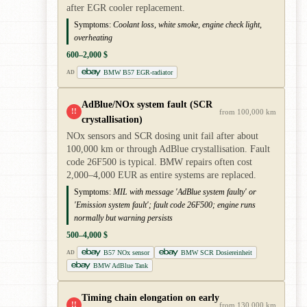
after EGR cooler replacement.
Symptoms:
Coolant loss, white smoke, engine check light,
overheating
600–2,000 $
BMW B57 EGR-radiator
AD
AdBlue/NOx system fault (SCR
!!
from 100,000 km
crystallisation)
NOx sensors and SCR dosing unit fail after about
100,000 km or through AdBlue crystallisation. Fault
code 26F500 is typical. BMW repairs often cost
2,000–4,000 EUR as entire systems are replaced.
Symptoms:
MIL with message 'AdBlue system faulty' or
'Emission system fault'; fault code 26F500; engine runs
normally but warning persists
500–4,000 $
B57 NOx sensor
BMW SCR Dosiereinheit
AD
BMW AdBlue Tank
Timing chain elongation on early
!!
from 130,000 km