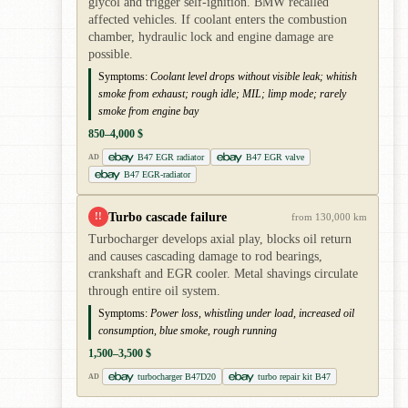
glycol and trigger self-ignition. BMW recalled
affected vehicles. If coolant enters the combustion
chamber, hydraulic lock and engine damage are
possible.
Symptoms:
Coolant level drops without visible leak; whitish
smoke from exhaust; rough idle; MIL; limp mode; rarely
smoke from engine bay
850–4,000 $
B47 EGR radiator
B47 EGR valve
AD
B47 EGR-radiator
Turbo cascade failure
!!
from 130,000 km
Turbocharger develops axial play, blocks oil return
and causes cascading damage to rod bearings,
crankshaft and EGR cooler. Metal shavings circulate
through entire oil system.
Symptoms:
Power loss, whistling under load, increased oil
consumption, blue smoke, rough running
1,500–3,500 $
turbocharger B47D20
turbo repair kit B47
AD