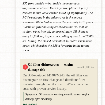
S55 from outside — but inside the motorsport
aggression is absent. Dual injection (direct + port)
reduces intake valve carbon build-up significantly. The
PCV membrane in the valve cover is the known
weakness: BMW had to extend the warranty to 15 years.
Plastic oil filter housing cracks around 100,000 km —
coolant mixes into oil, act immediately. Oil changes
every 10,000 km; inspect the cooling system from 70,000
km. Tuning: the closed-deck block tolerates much more
boost, which makes the B58 a favourite in the tuning
scene.
Oil filter disintegrates — engine
!!
from 30,000 km
damage risk
On B58-equipped M140i/M240i the oil filter can
disintegrate on first change and distribute filter
material through the oil circuit. BMW covers the
costs with proven service history.
Symptoms:
Oil pressure warning, metallic noises, engine
damage after oil change
100–8,000 $