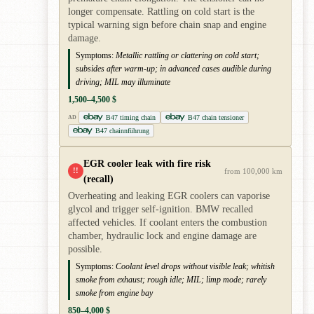
longer compensate. Rattling on cold start is the
typical warning sign before chain snap and engine
damage.
Symptoms:
Metallic rattling or clattering on cold start;
subsides after warm-up; in advanced cases audible during
driving; MIL may illuminate
1,500–4,500 $
B47 timing chain
B47 chain tensioner
AD
B47 chainnführung
EGR cooler leak with fire risk
!!
from 100,000 km
(recall)
Overheating and leaking EGR coolers can vaporise
glycol and trigger self-ignition. BMW recalled
affected vehicles. If coolant enters the combustion
chamber, hydraulic lock and engine damage are
possible.
Symptoms:
Coolant level drops without visible leak; whitish
smoke from exhaust; rough idle; MIL; limp mode; rarely
smoke from engine bay
850–4,000 $