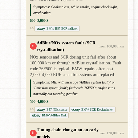
Symptoms:
Coolant loss, white smoke, engine check light,
overheating
600–2,000 $
BMW B57 EGR-radiator
AD
AdBlue/NOx system fault (SCR
!!
from 100,000 km
crystallisation)
NOx sensors and SCR dosing unit fail after about
100,000 km or through AdBlue crystallisation. Fault
code 26F500 is typical. BMW repairs often cost
2,000–4,000 EUR as entire systems are replaced.
Symptoms:
MIL with message 'AdBlue system faulty' or
'Emission system fault'; fault code 26F500; engine runs
normally but warning persists
500–4,000 $
B57 NOx sensor
BMW SCR Dosiereinheit
AD
BMW AdBlue Tank
Timing chain elongation on early
!!
from 130,000 km
models