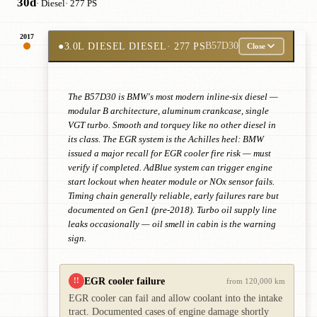
30d
· Diesel
· 277 PS
2017
●
3.0L DIESEL DIESEL
· 277 PS
B57D30
Close
The B57D30 is BMW's most modern inline-six diesel —
modular B architecture, aluminum crankcase, single
VGT turbo. Smooth and torquey like no other diesel in
its class. The EGR system is the Achilles heel: BMW
issued a major recall for EGR cooler fire risk — must
verify if completed. AdBlue system can trigger engine
start lockout when heater module or NOx sensor fails.
Timing chain generally reliable, early failures rare but
documented on Gen1 (pre-2018). Turbo oil supply line
leaks occasionally — oil smell in cabin is the warning
sign.
EGR cooler failure
!!
from 120,000 km
EGR cooler can fail and allow coolant into the intake
tract. Documented cases of engine damage shortly