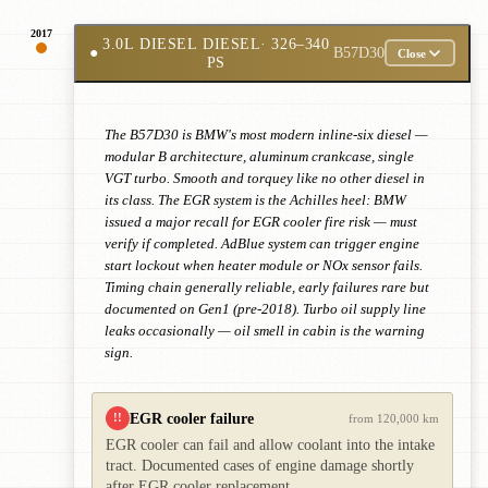
2017
3.0L DIESEL DIESEL
· 326–340
●
B57D30
Close
PS
The B57D30 is BMW's most modern inline-six diesel —
modular B architecture, aluminum crankcase, single
VGT turbo. Smooth and torquey like no other diesel in
its class. The EGR system is the Achilles heel: BMW
issued a major recall for EGR cooler fire risk — must
verify if completed. AdBlue system can trigger engine
start lockout when heater module or NOx sensor fails.
Timing chain generally reliable, early failures rare but
documented on Gen1 (pre-2018). Turbo oil supply line
leaks occasionally — oil smell in cabin is the warning
sign.
EGR cooler failure
!!
from 120,000 km
EGR cooler can fail and allow coolant into the intake
tract. Documented cases of engine damage shortly
after EGR cooler replacement.