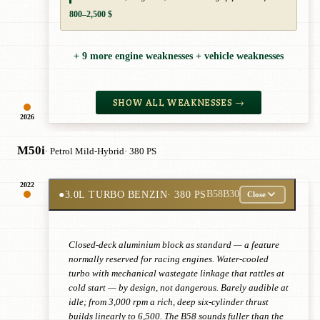
800–2,500 $
+ 9 more engine weaknesses + vehicle weaknesses
SHOW ALL WEAKNESSES →
2026
M50i
· Petrol Mild-Hybrid
· 380 PS
2022
●
3.0L TURBO BENZIN
· 380 PS
B58B30
Close
Closed-deck aluminium block as standard — a feature
normally reserved for racing engines. Water-cooled
turbo with mechanical wastegate linkage that rattles at
cold start — by design, not dangerous. Barely audible at
idle; from 3,000 rpm a rich, deep six-cylinder thrust
builds linearly to 6,500. The B58 sounds fuller than the