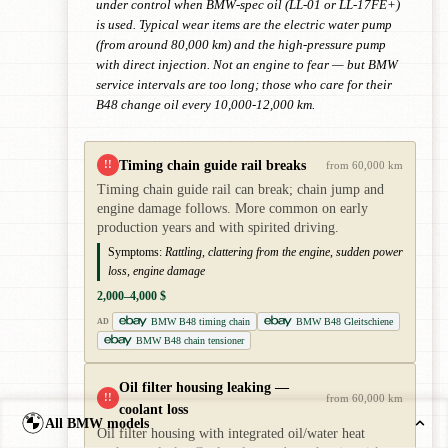
under control when BMW-spec oil (LL-01 or LL-17FE+)
is used. Typical wear items are the electric water pump
(from around 80,000 km) and the high-pressure pump
with direct injection. Not an engine to fear — but BMW
service intervals are too long; those who care for their
B48 change oil every 10,000-12,000 km.
Timing chain guide rail breaks
!!
from 60,000 km
Timing chain guide rail can break; chain jump and
engine damage follows. More common on early
production years and with spirited driving.
Symptoms:
Rattling, clattering from the engine, sudden power
loss, engine damage
2,000–4,000 $
BMW B48 timing chain
BMW B48 Gleitschiene
AD
BMW B48 chain tensioner
Oil filter housing leaking —
!!
from 60,000 km
coolant loss
All BMW models
Oil filter housing with integrated oil/water heat