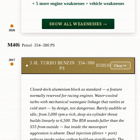
+ 5 more engine weaknesses + vehicle weaknesses
SHOW ALL WEAKNESSES →
2026
M40i
· Petrol
· 354–380 PS
2017
3.0L TURBO BENZIN
· 354–380
●
B58B30
Close
PS
Closed-deck aluminium block as standard — a feature
normally reserved for racing engines. Water-cooled
turbo with mechanical wastegate linkage that rattles at
cold start — by design, not dangerous. Barely audible at
idle; from 3,000 rpm a rich, deep six-cylinder thrust
builds linearly to 6,500. The B58 sounds fuller than the
S55 from outside — but inside the motorsport
aggression is absent. Dual injection (direct + port)
reduces intake valve carbon build-up significantly. The