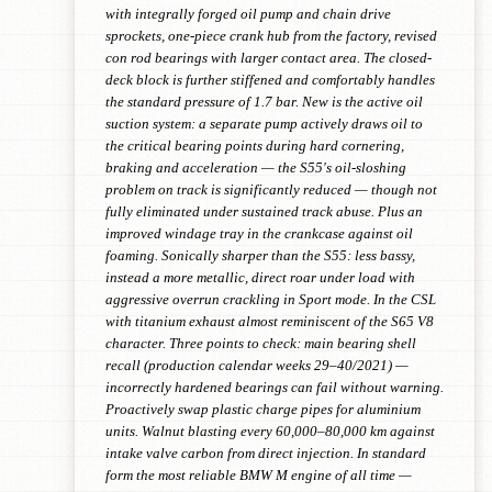
with integrally forged oil pump and chain drive
sprockets, one-piece crank hub from the factory, revised
con rod bearings with larger contact area. The closed-
deck block is further stiffened and comfortably handles
the standard pressure of 1.7 bar. New is the active oil
suction system: a separate pump actively draws oil to
the critical bearing points during hard cornering,
braking and acceleration — the S55's oil-sloshing
problem on track is significantly reduced — though not
fully eliminated under sustained track abuse. Plus an
improved windage tray in the crankcase against oil
foaming. Sonically sharper than the S55: less bassy,
instead a more metallic, direct roar under load with
aggressive overrun crackling in Sport mode. In the CSL
with titanium exhaust almost reminiscent of the S65 V8
character. Three points to check: main bearing shell
recall (production calendar weeks 29–40/2021) —
incorrectly hardened bearings can fail without warning.
Proactively swap plastic charge pipes for aluminium
units. Walnut blasting every 60,000–80,000 km against
intake valve carbon from direct injection. In standard
form the most reliable BMW M engine of all time —