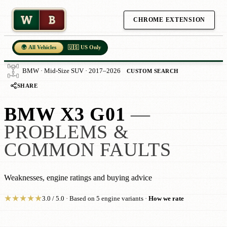
W
B
CHROME EXTENSION
🌍 All Vehicles
🇺🇸 US Only
BMW · Mid-Size SUV · 2017–2026
CUSTOM SEARCH
SHARE
BMW X3 G01
—
PROBLEMS &
COMMON FAULTS
Weaknesses, engine ratings and buying advice
★
★
★
★
★
3.0 / 5.0 · Based on 5 engine variants ·
How we rate