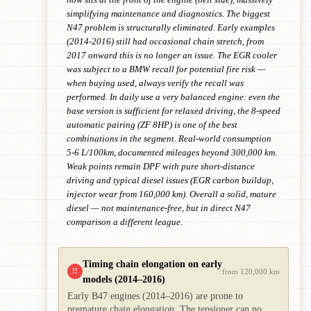
simplifying maintenance and diagnostics. The biggest
N47 problem is structurally eliminated. Early examples
(2014-2016) still had occasional chain stretch, from
2017 onward this is no longer an issue. The EGR cooler
was subject to a BMW recall for potential fire risk —
when buying used, always verify the recall was
performed. In daily use a very balanced engine: even the
base version is sufficient for relaxed driving, the 8-speed
automatic pairing (ZF 8HP) is one of the best
combinations in the segment. Real-world consumption
5-6 L/100km, documented mileages beyond 300,000 km.
Weak points remain DPF with pure short-distance
driving and typical diesel issues (EGR carbon buildup,
injector wear from 160,000 km). Overall a solid, mature
diesel — not maintenance-free, but in direct N47
comparison a different league.
Timing chain elongation on early
!!
from 120,000 km
models (2014–2016)
Early B47 engines (2014–2016) are prone to
premature chain elongation. The tensioner can no