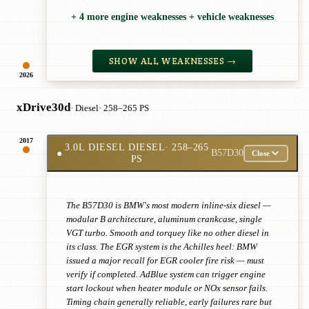
+ 4 more engine weaknesses + vehicle weaknesses
SHOW ALL WEAKNESSES →
2026
xDrive30d
· Diesel
· 258–265 PS
2017
3.0L DIESEL DIESEL
· 258–265
●
B57D30
Close
PS
The B57D30 is BMW's most modern inline-six diesel —
modular B architecture, aluminum crankcase, single
VGT turbo. Smooth and torquey like no other diesel in
its class. The EGR system is the Achilles heel: BMW
issued a major recall for EGR cooler fire risk — must
verify if completed. AdBlue system can trigger engine
start lockout when heater module or NOx sensor fails.
Timing chain generally reliable, early failures rare but