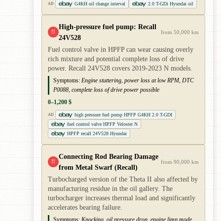
G4KH oil change interval
2.0 T-GDi Hyundai oil
AD
High-pressure fuel pump: Recall
!!
from 50,000 km
24V528
Fuel control valve in HPFP can wear causing overly
rich mixture and potential complete loss of drive
power. Recall 24V528 covers 2019-2023 N models.
Symptoms:
Engine stuttering, power loss at low RPM, DTC
P0088, complete loss of drive power possible
0–1,200 $
high pressure fuel pump HPFP G4KH 2.0 T-GDI
AD
fuel control valve HPFP Veloster N
HPFP recall 24V528 Hyundai
Connecting Rod Bearing Damage
!!
from 90,000 km
from Metal Swarf (Recall)
Turbocharged version of the Theta II also affected by
manufacturing residue in the oil gallery. The
turbocharger increases thermal load and significantly
accelerates bearing failure.
Symptoms:
Knocking, oil pressure drop, engine limp mode,