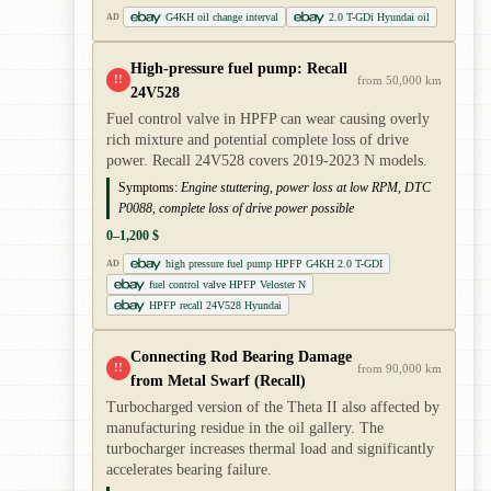
G4KH oil change interval
2.0 T-GDi Hyundai oil
AD
High-pressure fuel pump: Recall
!!
from 50,000 km
24V528
Fuel control valve in HPFP can wear causing overly
rich mixture and potential complete loss of drive
power. Recall 24V528 covers 2019-2023 N models.
Symptoms:
Engine stuttering, power loss at low RPM, DTC
P0088, complete loss of drive power possible
0–1,200 $
high pressure fuel pump HPFP G4KH 2.0 T-GDI
AD
fuel control valve HPFP Veloster N
HPFP recall 24V528 Hyundai
Connecting Rod Bearing Damage
!!
from 90,000 km
from Metal Swarf (Recall)
Turbocharged version of the Theta II also affected by
manufacturing residue in the oil gallery. The
turbocharger increases thermal load and significantly
accelerates bearing failure.