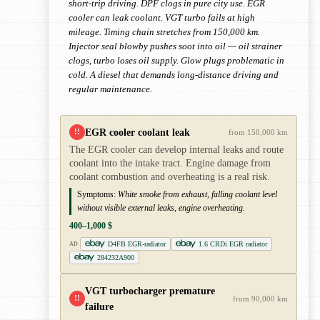
short-trip driving. DPF clogs in pure city use. EGR
cooler can leak coolant. VGT turbo fails at high
mileage. Timing chain stretches from 150,000 km.
Injector seal blowby pushes soot into oil — oil strainer
clogs, turbo loses oil supply. Glow plugs problematic in
cold. A diesel that demands long-distance driving and
regular maintenance.
EGR cooler coolant leak
!!
from 150,000 km
The EGR cooler can develop internal leaks and route
coolant into the intake tract. Engine damage from
coolant combustion and overheating is a real risk.
Symptoms:
White smoke from exhaust, falling coolant level
without visible external leaks, engine overheating.
400–1,000 $
D4FB EGR-radiator
1.6 CRDi EGR radiator
AD
284232A900
VGT turbocharger premature
!!
from 90,000 km
failure