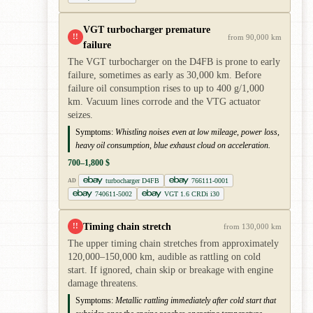
VGT turbocharger premature
!!
from 90,000 km
failure
The VGT turbocharger on the D4FB is prone to early
failure, sometimes as early as 30,000 km. Before
failure oil consumption rises to up to 400 g/1,000
km. Vacuum lines corrode and the VTG actuator
seizes.
Symptoms:
Whistling noises even at low mileage, power loss,
heavy oil consumption, blue exhaust cloud on acceleration.
700–1,800 $
turbocharger D4FB
766111-0001
AD
740611-5002
VGT 1.6 CRDi i30
Timing chain stretch
!!
from 130,000 km
The upper timing chain stretches from approximately
120,000–150,000 km, audible as rattling on cold
start. If ignored, chain skip or breakage with engine
damage threatens.
Symptoms:
Metallic rattling immediately after cold start that