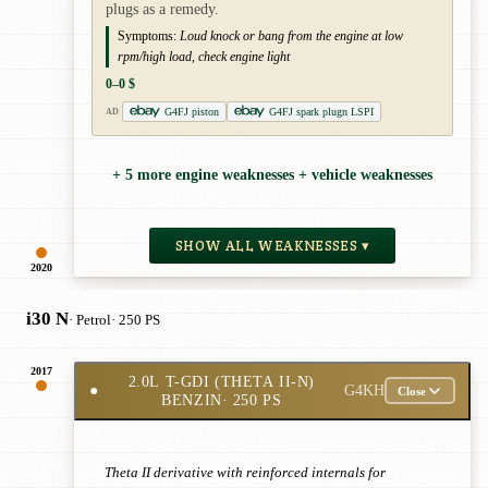
plugs as a remedy.
Symptoms:
Loud knock or bang from the engine at low
rpm/high load, check engine light
0–0 $
G4FJ piston
G4FJ spark plugn LSPI
AD
+ 5 more engine weaknesses + vehicle weaknesses
SHOW ALL WEAKNESSES ▾
2020
i30 N
· Petrol
· 250 PS
2017
2.0L T-GDI (THETA II-N)
●
G4KH
Close
BENZIN
· 250 PS
Theta II derivative with reinforced internals for