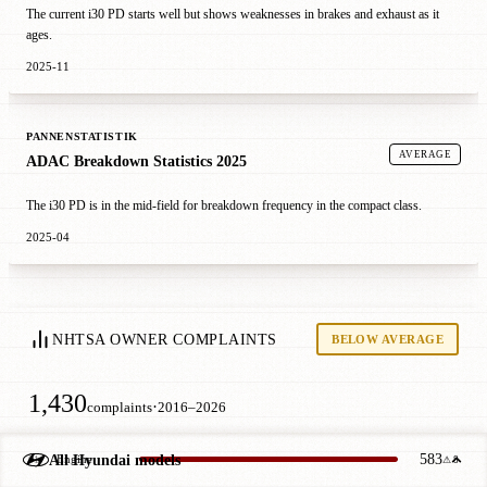
The current i30 PD starts well but shows weaknesses in brakes and exhaust as it
ages.
2025-11
PANNENSTATISTIK
AVERAGE
ADAC Breakdown Statistics 2025
The i30 PD is in the mid-field for breakdown frequency in the compact class.
2025-04
NHTSA OWNER COMPLAINTS
BELOW AVERAGE
1,430
·
complaints
2016–2026
583
All Hyundai models
Engine
01
⚠ 8