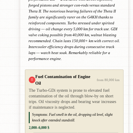
forged pistons and stronger con-rods versus standard
Theta II. The notorious bearing failures of the Theta II
family are significantly rarer on the G4KH thanks to
reinforced components. Turbo stressed under spirited
driving — oil change every 5,000 km for track use. GDI
valve coking possible from 40,000 km, walnut blasting
recommended. Chain lasts 150,000+ km with correct oil.
Intercooler efficiency drops during consecutive track
laps — watch heat soak. Remarkably reliable for a
performance engine.
Fuel Contamination of Engine
!!
from 80,000 km
Oil
The Turbo-GDi system is prone to elevated fuel
contamination of the oil through blow-by on short
trips. Oil viscosity drops and bearing wear increases
if maintenance is neglected.
Symptoms:
Fuel smell in the oil, dropping oil level, slight
knock after extended standstill.
2,000–6,000 $