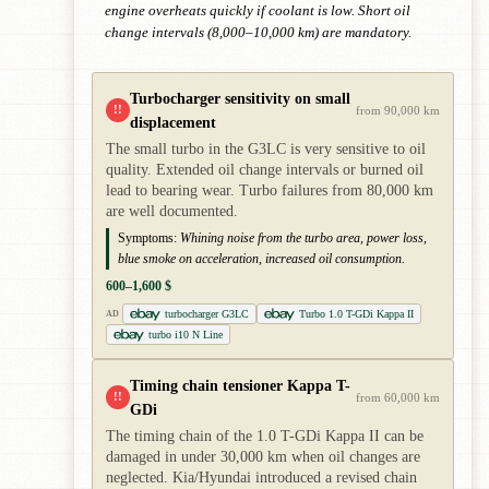
engine overheats quickly if coolant is low. Short oil
change intervals (8,000–10,000 km) are mandatory.
Turbocharger sensitivity on small
!!
from 90,000 km
displacement
The small turbo in the G3LC is very sensitive to oil
quality. Extended oil change intervals or burned oil
lead to bearing wear. Turbo failures from 80,000 km
are well documented.
Symptoms:
Whining noise from the turbo area, power loss,
blue smoke on acceleration, increased oil consumption.
600–1,600 $
turbocharger G3LC
Turbo 1.0 T-GDi Kappa II
AD
turbo i10 N Line
Timing chain tensioner Kappa T-
!!
from 60,000 km
GDi
The timing chain of the 1.0 T-GDi Kappa II can be
damaged in under 30,000 km when oil changes are
neglected. Kia/Hyundai introduced a revised chain