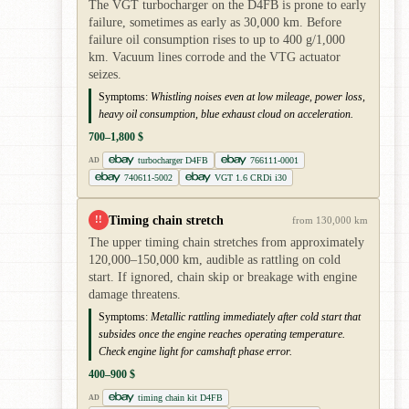
The VGT turbocharger on the D4FB is prone to early
failure, sometimes as early as 30,000 km. Before
failure oil consumption rises to up to 400 g/1,000
km. Vacuum lines corrode and the VTG actuator
seizes.
Symptoms:
Whistling noises even at low mileage, power loss,
heavy oil consumption, blue exhaust cloud on acceleration.
700–1,800 $
turbocharger D4FB
766111-0001
AD
740611-5002
VGT 1.6 CRDi i30
Timing chain stretch
!!
from 130,000 km
The upper timing chain stretches from approximately
120,000–150,000 km, audible as rattling on cold
start. If ignored, chain skip or breakage with engine
damage threatens.
Symptoms:
Metallic rattling immediately after cold start that
subsides once the engine reaches operating temperature.
Check engine light for camshaft phase error.
400–900 $
timing chain kit D4FB
AD