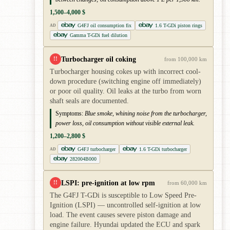
1,500–4,000 $
G4FJ oil consumption fix
1.6 T-GDi piston rings
AD
Gamma T-GDi fuel dilution
Turbocharger oil coking
!!
from 100,000 km
Turbocharger housing cokes up with incorrect cool-
down procedure (switching engine off immediately)
or poor oil quality. Oil leaks at the turbo from worn
shaft seals are documented.
Symptoms:
Blue smoke, whining noise from the turbocharger,
power loss, oil consumption without visible external leak.
1,200–2,800 $
G4FJ turbocharger
1.6 T-GDi turbocharger
AD
282004B000
LSPI: pre-ignition at low rpm
!!
from 60,000 km
The G4FJ T-GDi is susceptible to Low Speed Pre-
Ignition (LSPI) — uncontrolled self-ignition at low
load. The event causes severe piston damage and
engine failure. Hyundai updated the ECU and spark