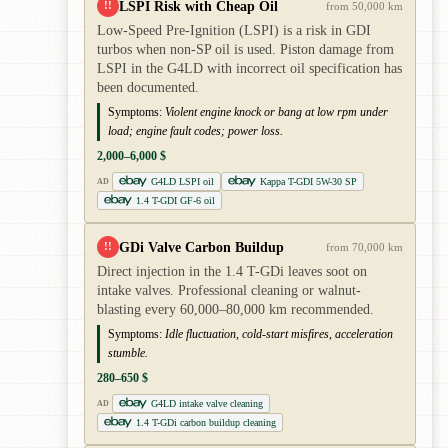
LSPI Risk with Cheap Oil
!!
from 50,000 km
Low-Speed Pre-Ignition (LSPI) is a risk in GDI
turbos when non-SP oil is used. Piston damage from
LSPI in the G4LD with incorrect oil specification has
been documented.
Symptoms:
Violent engine knock or bang at low rpm under
load; engine fault codes; power loss.
2,000–6,000 $
G4LD LSPI oil
Kappa T-GDI 5W-30 SP
AD
1.4 T-GDI GF-6 oil
GDi Valve Carbon Buildup
!!
from 70,000 km
Direct injection in the 1.4 T-GDi leaves soot on
intake valves. Professional cleaning or walnut-
blasting every 60,000–80,000 km recommended.
Symptoms:
Idle fluctuation, cold-start misfires, acceleration
stumble.
280–650 $
G4LD intake valve cleaning
AD
1.4 T-GDi carbon buildup cleaning