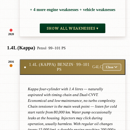
+ 4 more engine weaknesses + vehicle weaknesses
SHOW ALL WEAKNESSES ▾
2020
1.4L (Kappa)
· Petrol
· 99–101 PS
2016
1.4L (KAPPA) BENZIN
· 99–101
●
G4LC
Close
PS
Kappa four-cylinder with 1.4 litres — naturally
aspirated with timing chain and Dual-CVVT.
Economical and low-maintenance, no turbo complexity.
Chain tensioner is the main weak point — listen for cold
start rattle from 80,000 km. Water pump occasionally
leaks at the housing. Injectors may click during
operation, usually harmless. With regular oil changes
(every 15,000 km), a durable engine reaching 200,000+