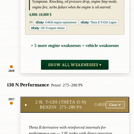
Symptoms:
Knocking, oil pressure drop, engine limp mode,
engine fire; turbo failure when the engine is oil-starved.
4,000–10,000 $
G4KH engine replacement
Theta II T-GDi Lagers
AD
i30 N engine failure
+ 5 more engine weaknesses + vehicle weaknesses
SHOW ALL WEAKNESSES ▾
2020
i30 N Performance
· Petrol
· 275–280 PS
2017
2.0L T-GDI (THETA II-N)
●
G4KH
Close
BENZIN
· 275–280 PS
Theta II derivative with reinforced internals for
performance use — 2.0L turbo with direct injection,