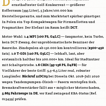
D
ernsthaftester Golf-Konkurrent — größerer
Kofferraum (395 Liter), 5 Jahre/100.000 km
Herstellergarantie, und zum Marktstart spürbar günstiger.
In Polen ein Top-Kompaktwagen für Firmenflotten und
Pragmatiker. Der Elefant im Raum heißt
DCT
.
Motor-Wahl:
1.4 MPI (100 PS,
G4LC
)
— Saugmotor, kein Turbo,
kein DCT-Zwang, der unproblematischste Benziner der
Baureihe. Zündspulen ab 150.000 km kontrollieren (
$300–450
Satz).
1.0 T-GDi (120 PS,
G3LC
)
— lebhaft, laut, aber
erstaunlich haltbar bis 200.000+ km. Ideal für Stadtnutzer
mit Schaltgetriebe.
1.6 CRDi (95–136 PS,
D4FB
)
— für
Vielfahrer der beste Griff: 5,5–6,5 Liter real, robuster
Langläufer.
Rückruf 21DC03
bei Dieseln Okt. 2018–Juli 2020
wegen Tandempumpen-Ölsieb — Fasern verstopfen Sieb,
Bremskraftverstärker fällt aus + möglicher Motorschaden,
5.865 Fahrzeuge in DE
, vor Kauf zwingend KBA-Status (Ref.
013459) prüfen.