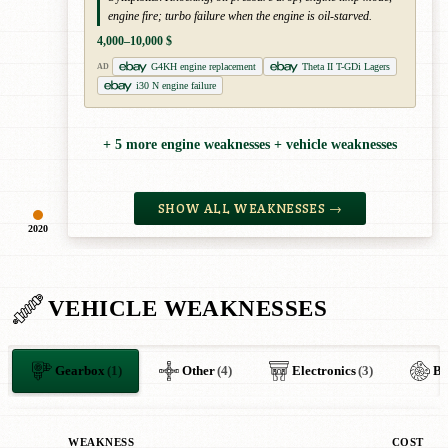
engine fire; turbo failure when the engine is oil-starved.
4,000–10,000 $
G4KH engine replacement
Theta II T-GDi Lagers
AD
i30 N engine failure
+ 5 more engine weaknesses + vehicle weaknesses
SHOW ALL WEAKNESSES →
2020
VEHICLE WEAKNESSES
Gearbox
(1)
Other
(4)
Electronics
(3)
Br
WEAKNESS
COST