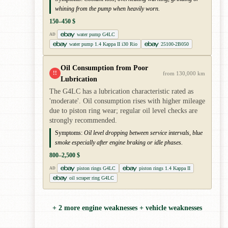
whining from the pump when heavily worn.
150–450 $
water pump G4LC
AD
water pump 1.4 Kappa II i30 Rio
25100-2B050
Oil Consumption from Poor
!!
from 130,000 km
Lubrication
The G4LC has a lubrication characteristic rated as
'moderate'. Oil consumption rises with higher mileage
due to piston ring wear; regular oil level checks are
strongly recommended.
Symptoms:
Oil level dropping between service intervals, blue
smoke especially after engine braking or idle phases.
800–2,500 $
piston rings G4LC
piston rings 1.4 Kappa II
AD
oil scraper ring G4LC
+ 2 more engine weaknesses + vehicle weaknesses