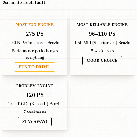
Garantie noch läuft.
MOST FUN ENGINE
MOST RELIABLE ENGINE
275 PS
96–110 PS
i30 N Performance · Benzin
1.5L MPI (Smartstream) Benzin
Performance pack changes
5 weaknesses
everything
GOOD CHOICE
FUN TO DRIVE!
PROBLEM ENGINE
120 PS
1.0L T-GDI (Kappa II) Benzin
7 weaknesses
STAY AWAY!