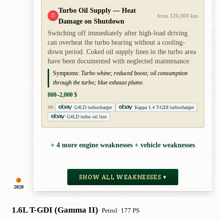
Turbo Oil Supply — Heat
!!
from 120,000 km
Damage on Shutdown
Switching off immediately after high-load driving
can overheat the turbo bearing without a cooling-
down period. Coked oil supply lines in the turbo area
have been documented with neglected maintenance.
Symptoms:
Turbo whine; reduced boost; oil consumption
through the turbo; blue exhaust plume.
800–2,000 $
G4LD turbocharger
Kappa 1.4 T-GDI turbocharger
AD
G4LD turbo oil line
+ 4 more engine weaknesses + vehicle weaknesses
SHOW ALL WEAKNESSES ▾
2020
1.6L T-GDI (Gamma II)
· Petrol
· 177 PS