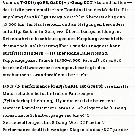
Vom
1.4 T-GDi (140 PS,
G4LD
) + 7-Gang DCT
Abstand halten —
das ist die problematischste Kombination des Modells. Die
Kupplung des
7DCT300
zeigt Verschleiß bereits ab 25.000–
30.000 km. Im Stadtverkehr und an Steigungen besonders
anfällig: Rucken in Gang 1+2, Überhitzungsmeldungen,
Kriechfahrten beschleunigen den Kupplungsverschleiß
dramatisch. Kalibrierung über Hyundai-Diagnose kann
kurzfristig lindern — ist aber keine Dauerlösung.
Kupplungspaket-Tausch
$1,500–3,000
. Facelift 2019/2020
brachte Softwareverbesserungen, beseitigte das
mechanische Grundproblem aber nicht.
i30 N / N Performance (
G4FJ
/
G4KH
, 250/275 PS):
vereinzelte
Motorschäden bei sehr frühen Fahrzeugen
(Zylinderkopfdichtung), Hyundai ersetzte betroffene
Motoren komplett unter Garantie. Schaltgetriebe (6-Gang)
robust, kalte Schaltvorgänge rau bis 50°C
Getriebeöltemperatur. 8-Gang-Wet-DCT beim N
Performance deutlich weniger Klagen als das 7DCT300 der