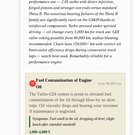
performance use — 2.0L turbo with direct injection,
forged pistons and stronger con-rods versus standard
Theta II. The notorious bearing failures of the Theta II
family are significantly rarer on the G4KH thanks to
reinforced components. Turbo stressed under spirited
driving — oil change every 5,000 km for track use. GDI
valve coking possible from 40,000 km, walnut blasting
recommended. Chain lasts 150,000+ km with correct oil.
Intercooler efficiency drops during consecutive track
laps — watch heat soak. Remarkably reliable for a
performance engine.
Fuel Contamination of Engine
!!
from 80,000 km
Oil
The Turbo-GDi system is prone to elevated fuel
contamination of the oil through blow-by on short
trips. Oil viscosity drops and bearing wear increases
if maintenance is neglected.
Symptoms:
Fuel smell in the oil, dropping oil level, slight
knock after extended standstill.
2,000–6,000 $