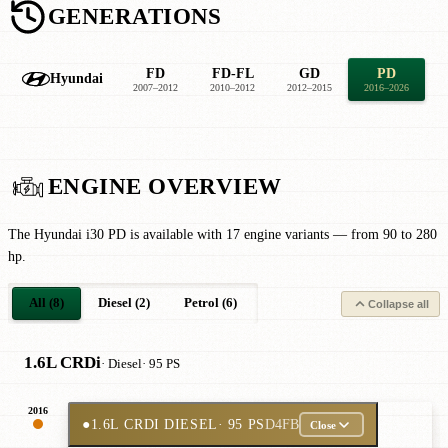
GENERATIONS
FD
FD-FL
GD
PD
Hyundai
2007–2012
2010–2012
2012–2015
2016–2026
2
ENGINE OVERVIEW
The Hyundai i30 PD is available with 17 engine variants — from 90 to 280
hp.
All (8)
Diesel (2)
Petrol (6)
Collapse all
1.6L CRDi
· Diesel
· 95 PS
2016
●
1.6L CRDI DIESEL
· 95 PS
D4FB
Close