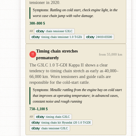
tensioner in 2020.
Symptoms:
Rattling on cold start, check engine light, in the
worst case chain jump with valve damage.
300–800 $
chain tensioner G3LC
AD
timing chain tensioner 1.0 T-GDi
24410-03500
Timing chain stretches
!!
from 55,000 km
prematurely
The G3LC 1.0 T-GDI Kappa II shows a clear
tendency to timing chain stretch as early as 40,000–
66,000 km. Worn tensioners and guide rails are
responsible for the cold-start rattle.
Symptoms:
Metallic rattling from the engine bay on cold start
that improves at operating temperature; in advanced cases,
constant noise and rough running
750–1,100 $
timing chain G3LC
AD
timing chain kit Hyundai i20 1.0 T-GDI
chain tensioner G3LC