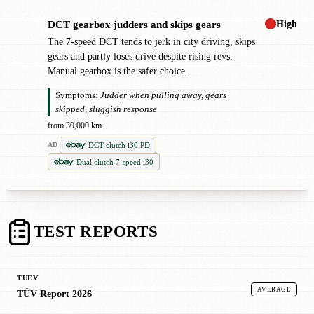
High
DCT gearbox judders and skips gears
!
The 7-speed DCT tends to jerk in city driving, skips
gears and partly loses drive despite rising revs.
Manual gearbox is the safer choice.
Symptoms:
Judder when pulling away, gears
skipped, sluggish response
from 30,000 km
DCT clutch i30 PD
AD
Dual clutch 7-speed i30
TEST REPORTS
TUEV
AVERAGE
TÜV Report 2026