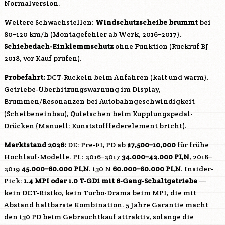
Normalversion.
Weitere Schwachstellen:
Windschutzscheibe brummt
bei
80–120 km/h (Montagefehler ab Werk, 2016–2017),
Schiebedach-Einklemmschutz
ohne Funktion (Rückruf BJ
2018, vor Kauf prüfen).
Probefahrt:
DCT-Ruckeln beim Anfahren (kalt und warm),
Getriebe-Überhitzungswarnung im Display,
Brummen/Resonanzen bei Autobahngeschwindigkeit
(Scheibeneinbau), Quietschen beim Kupplungspedal-
Drücken (Manuell: Kunststofffederelement bricht).
Marktstand 2026:
DE: Pre-FL PD ab
$7,500–10,000
für frühe
Hochlauf-Modelle. PL: 2016–2017
34.000–42.000 PLN
, 2018–
2019
45.000–60.000 PLN
. i30 N
60.000–80.000 PLN
. Insider-
Pick:
1.4 MPI oder 1.0 T-GDi mit 6-Gang-Schaltgetriebe
—
kein DCT-Risiko, kein Turbo-Drama beim MPI, die mit
Abstand haltbarste Kombination. 5 Jahre Garantie macht
den i30 PD beim Gebrauchtkauf attraktiv, solange die