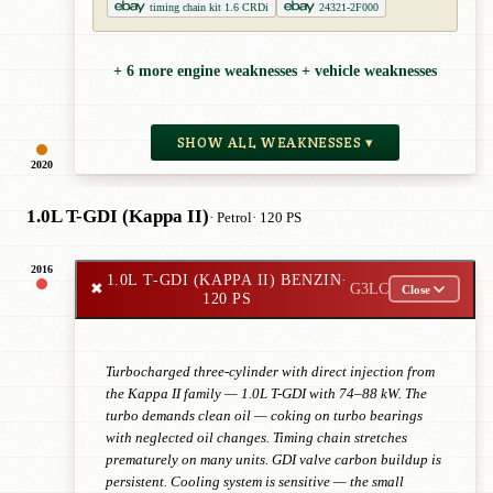
timing chain kit 1.6 CRDi
24321-2F000
+ 6 more engine weaknesses + vehicle weaknesses
SHOW ALL WEAKNESSES ▾
2020
1.0L T-GDI (Kappa II)
· Petrol
· 120 PS
2016
1.0L T-GDI (KAPPA II) BENZIN
·
✖
G3LC
Close
120 PS
Turbocharged three-cylinder with direct injection from
the Kappa II family — 1.0L T-GDI with 74–88 kW. The
turbo demands clean oil — coking on turbo bearings
with neglected oil changes. Timing chain stretches
prematurely on many units. GDI valve carbon buildup is
persistent. Cooling system is sensitive — the small