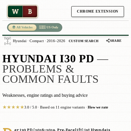
W
B
CHROME EXTENSION
🌍 All Vehicles
🇺🇸 US Only
SHARE
Hyundai · Compact · 2016–2026
CUSTOM SEARCH
HYUNDAI I30 PD
—
PROBLEMS &
COMMON FAULTS
Weaknesses, engine ratings and buying advice
★
★
★
★
★
3.0 / 5.0 · Based on 11 engine variants ·
How we rate
er i30 PD (2016–2019, Pre-Facelift) ist Hyundais