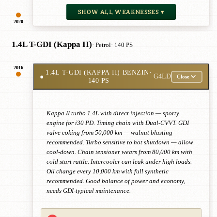
SHOW ALL WEAKNESSES ▾
2020
1.4L T-GDI (Kappa II)
· Petrol
· 140 PS
2016
1.4L T-GDI (KAPPA II) BENZIN
·
●
G4LD
Close
140 PS
Kappa II turbo 1.4L with direct injection — sporty
engine for i30 PD. Timing chain with Dual-CVVT. GDI
valve coking from 50,000 km — walnut blasting
recommended. Turbo sensitive to hot shutdown — allow
cool-down. Chain tensioner wears from 80,000 km with
cold start rattle. Intercooler can leak under high loads.
Oil change every 10,000 km with full synthetic
recommended. Good balance of power and economy,
needs GDI-typical maintenance.