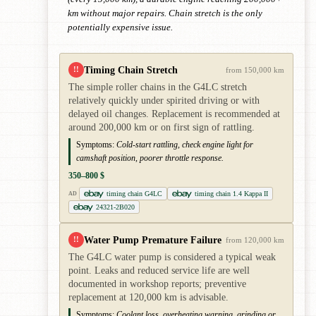
km without major repairs. Chain stretch is the only
potentially expensive issue.
Timing Chain Stretch
!!
from 150,000 km
The simple roller chains in the G4LC stretch
relatively quickly under spirited driving or with
delayed oil changes. Replacement is recommended at
around 200,000 km or on first sign of rattling.
Symptoms:
Cold-start rattling, check engine light for
camshaft position, poorer throttle response.
350–800 $
timing chain G4LC
timing chain 1.4 Kappa II
AD
24321-2B020
Water Pump Premature Failure
!!
from 120,000 km
The G4LC water pump is considered a typical weak
point. Leaks and reduced service life are well
documented in workshop reports; preventive
replacement at 120,000 km is advisable.
Symptoms:
Coolant loss, overheating warning, grinding or