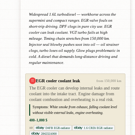
Widespread 1.6L turbodiesel — workhorse across the
supermini and compact ranges. EGR valve fouls on
short-trip driving. DPF clogs in pure city use. EGR
cooler can leak coolant. VGT turbo fails at high
mileage. Timing chain stretches from 150,000 km.
Injector seal blowby pushes soot into oil — oil strainer
clogs, turbo loses oil supply. Glow plugs problematic in
cold. A diesel that demands long-distance driving and
regular maintenance.
EGR cooler coolant leak
!!
from 150,000 km
The EGR cooler can develop internal leaks and route
coolant into the intake tract. Engine damage from
coolant combustion and overheating is a real risk.
Symptoms:
White smoke from exhaust, falling coolant level
without visible external leaks, engine overheating.
400–1,000 $
D4FB EGR-radiator
1.6 CRDi EGR radiator
AD
284232A900