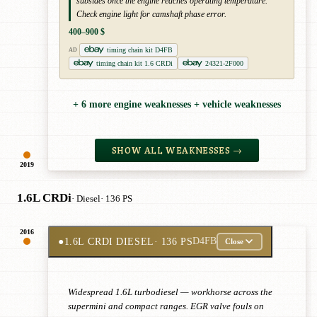
subsides once the engine reaches operating temperature.
Check engine light for camshaft phase error.
400–900 $
timing chain kit D4FB
AD
timing chain kit 1.6 CRDi
24321-2F000
+ 6 more engine weaknesses + vehicle weaknesses
SHOW ALL WEAKNESSES →
2019
1.6L CRDi
· Diesel
· 136 PS
2016
●
1.6L CRDI DIESEL
· 136 PS
D4FB
Close
Widespread 1.6L turbodiesel — workhorse across the
supermini and compact ranges. EGR valve fouls on