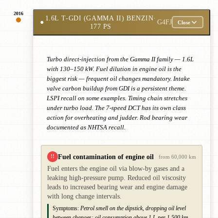
2016
1.6L T-GDI (GAMMA II) BENZIN
·
●
G4FJ
Close
177 PS
Turbo direct-injection from the Gamma II family — 1.6L
with 130–150 kW. Fuel dilution in engine oil is the
biggest risk — frequent oil changes mandatory. Intake
valve carbon buildup from GDI is a persistent theme.
LSPI recall on some examples. Timing chain stretches
under turbo load. The 7-speed DCT has its own class
action for overheating and judder. Rod bearing wear
documented as NHTSA recall.
Fuel contamination of engine oil
!!
from 60,000 km
Fuel enters the engine oil via blow-by gases and a
leaking high-pressure pump. Reduced oil viscosity
leads to increased bearing wear and engine damage
with long change intervals.
Symptoms:
Petrol smell on the dipstick, dropping oil level
between changes; oil consumption above 1 L per 1,500 km.