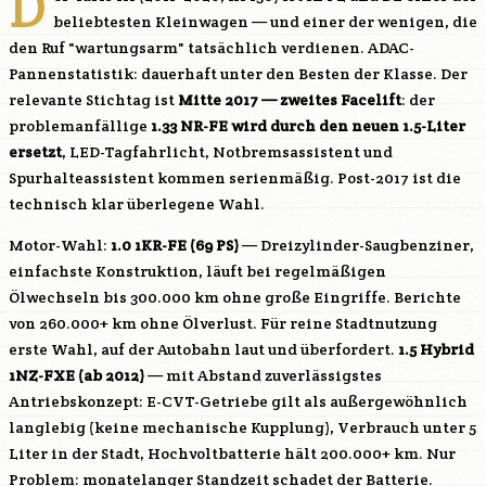
D
beliebtesten Kleinwagen — und einer der wenigen, die
den Ruf "wartungsarm" tatsächlich verdienen. ADAC-
Pannenstatistik: dauerhaft unter den Besten der Klasse. Der
relevante Stichtag ist
Mitte 2017 — zweites Facelift
: der
problemanfällige
1.33 NR-FE wird durch den neuen 1.5-Liter
ersetzt
, LED-Tagfahrlicht, Notbremsassistent und
Spurhalteassistent kommen serienmäßig. Post-2017 ist die
technisch klar überlegene Wahl.
Motor-Wahl:
1.0
1KR-FE
(69 PS)
— Dreizylinder-Saugbenziner,
einfachste Konstruktion, läuft bei regelmäßigen
Ölwechseln bis 300.000 km ohne große Eingriffe. Berichte
von 260.000+ km ohne Ölverlust. Für reine Stadtnutzung
erste Wahl, auf der Autobahn laut und überfordert.
1.5 Hybrid
1NZ-FXE
(ab 2012)
— mit Abstand zuverlässigstes
Antriebskonzept: E-CVT-Getriebe gilt als außergewöhnlich
langlebig (keine mechanische Kupplung), Verbrauch unter 5
Liter in der Stadt, Hochvoltbatterie hält 200.000+ km. Nur
Problem: monatelanger Standzeit schadet der Batterie.