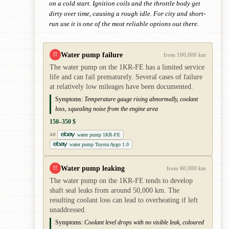
on a cold start. Ignition coils and the throttle body get
dirty over time, causing a rough idle. For city and short-
run use it is one of the most reliable options out there.
Water pump failure
!!
from 100,000 km
The water pump on the 1KR-FE has a limited service
life and can fail prematurely. Several cases of failure
at relatively low mileages have been documented.
Symptoms:
Temperature gauge rising abnormally, coolant
loss, squealing noise from the engine area
150–350 $
water pump 1KR-FE
AD
water pump Toyota Aygo 1.0
Water pump leaking
!!
from 60,000 km
The water pump on the 1KR-FE tends to develop
shaft seal leaks from around 50,000 km. The
resulting coolant loss can lead to overheating if left
unaddressed.
Symptoms:
Coolant level drops with no visible leak, coloured