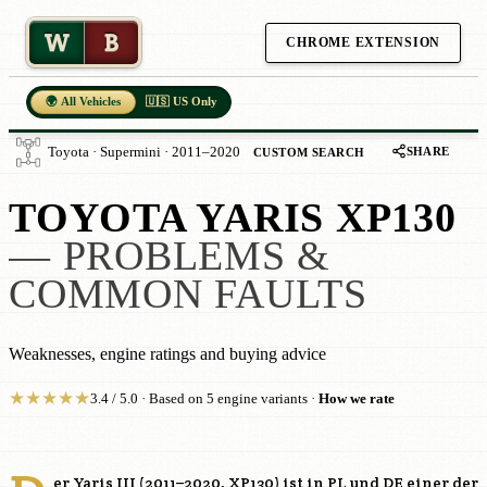
W
B
CHROME EXTENSION
🌍 All Vehicles
🇺🇸 US Only
SHARE
Toyota · Supermini · 2011–2020
CUSTOM SEARCH
TOYOTA YARIS XP130
— PROBLEMS &
COMMON FAULTS
Weaknesses, engine ratings and buying advice
★
★
★
★
★
3.4 / 5.0 · Based on 5 engine variants ·
How we rate
er Yaris III (2011–2020, XP130) ist in PL und DE einer der