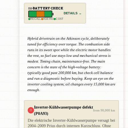
BATTERY CHECK
DETAILS →
RECALL
AGEING
COST
Hybrid drivetrain on the Atkinson cycle, deliberately
tuned for efficiency over torque. The combustion side
runs in its sweet spot while the electric motor handles
the rest, so fuel use stays low and mechanical stress is
modest. Timing chain, maintenance-free. The main
concern is the state of the high-voltage battery:
typically good past 200,000 km, but check cell balance
and run a diagnostic before buying. Keep an eye on the
inverter cooling system; oil changes every 15,000 km are
enough.
Inverter-Kühlwasserpumpe defekt
!!
from 90,000 km
(P0A93)
Die elektrische Inverter-Kühlwasserpumpe versagt bei
2004–2009 Prius durch internen Kurzschluss. Ohne