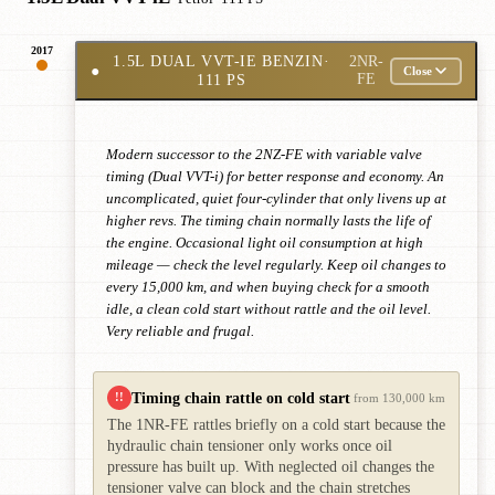
2017
1.5L DUAL VVT-IE BENZIN
·
2NR-
●
Close
111 PS
FE
Modern successor to the 2NZ-FE with variable valve
timing (Dual VVT-i) for better response and economy. An
uncomplicated, quiet four-cylinder that only livens up at
higher revs. The timing chain normally lasts the life of
the engine. Occasional light oil consumption at high
mileage — check the level regularly. Keep oil changes to
every 15,000 km, and when buying check for a smooth
idle, a clean cold start without rattle and the oil level.
Very reliable and frugal.
Timing chain rattle on cold start
!!
from 130,000 km
The 1NR-FE rattles briefly on a cold start because the
hydraulic chain tensioner only works once oil
pressure has built up. With neglected oil changes the
tensioner valve can block and the chain stretches