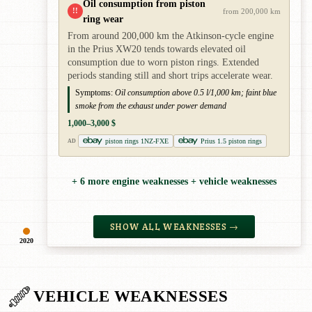
Oil consumption from piston
!!
from 200,000 km
ring wear
From around 200,000 km the Atkinson-cycle engine
in the Prius XW20 tends towards elevated oil
consumption due to worn piston rings. Extended
periods standing still and short trips accelerate wear.
Symptoms:
Oil consumption above 0.5 l/1,000 km; faint blue
smoke from the exhaust under power demand
1,000–3,000 $
piston rings 1NZ-FXE
Prius 1.5 piston rings
AD
+ 6 more engine weaknesses + vehicle weaknesses
SHOW ALL WEAKNESSES →
2020
VEHICLE WEAKNESSES