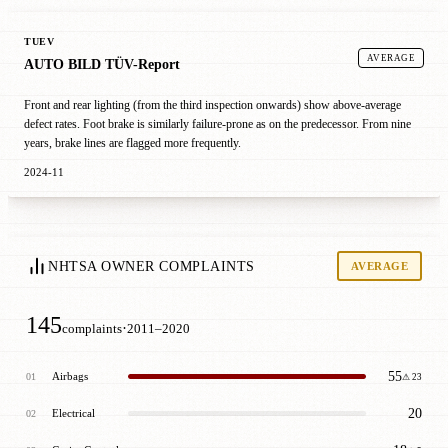
TUEV
AVERAGE
AUTO BILD TÜV-Report
Front and rear lighting (from the third inspection onwards) show above-average
defect rates. Foot brake is similarly failure-prone as on the predecessor. From nine
years, brake lines are flagged more frequently.
2024-11
NHTSA OWNER COMPLAINTS
AVERAGE
145
·
complaints
2011–2020
55
Airbags
01
⚠ 23
20
Electrical
02