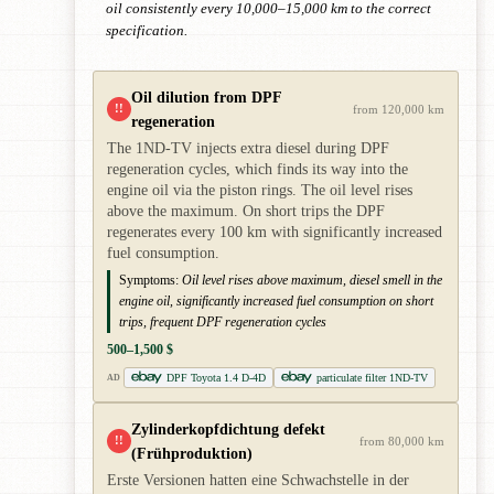
oil consistently every 10,000–15,000 km to the correct
specification.
Oil dilution from DPF
!!
from 120,000 km
regeneration
The 1ND-TV injects extra diesel during DPF
regeneration cycles, which finds its way into the
engine oil via the piston rings. The oil level rises
above the maximum. On short trips the DPF
regenerates every 100 km with significantly increased
fuel consumption.
Symptoms:
Oil level rises above maximum, diesel smell in the
engine oil, significantly increased fuel consumption on short
trips, frequent DPF regeneration cycles
500–1,500 $
DPF Toyota 1.4 D-4D
particulate filter 1ND-TV
AD
Zylinderkopfdichtung defekt
!!
from 80,000 km
(Frühproduktion)
Erste Versionen hatten eine Schwachstelle in der