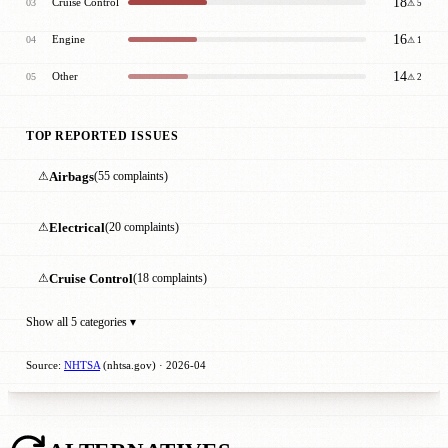
18
Cruise Control
03
⚠ 5
16
Engine
04
⚠ 1
14
Other
05
⚠ 2
TOP REPORTED ISSUES
⚠
Airbags
(55 complaints)
⚠
Electrical
(20 complaints)
⚠
Cruise Control
(18 complaints)
Show all 5 categories ▾
Source:
NHTSA
(nhtsa.gov) · 2026-04