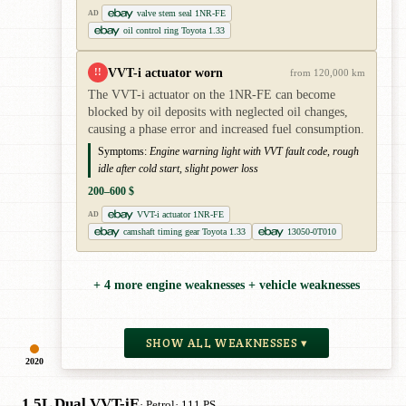
valve stem seal 1NR-FE
AD
oil control ring Toyota 1.33
VVT-i actuator worn
!!
from 120,000 km
The VVT-i actuator on the 1NR-FE can become
blocked by oil deposits with neglected oil changes,
causing a phase error and increased fuel consumption.
Symptoms:
Engine warning light with VVT fault code, rough
idle after cold start, slight power loss
200–600 $
VVT-i actuator 1NR-FE
AD
camshaft timing gear Toyota 1.33
13050-0T010
+ 4 more engine weaknesses + vehicle weaknesses
SHOW ALL WEAKNESSES ▾
2020
1.5L Dual VVT-iE
· Petrol
· 111 PS