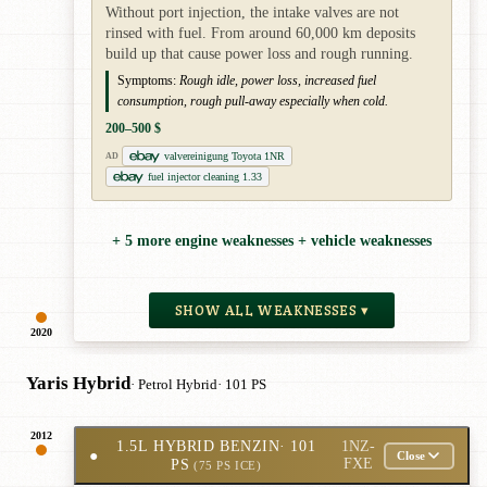
Without port injection, the intake valves are not
rinsed with fuel. From around 60,000 km deposits
build up that cause power loss and rough running.
Symptoms:
Rough idle, power loss, increased fuel
consumption, rough pull-away especially when cold.
200–500 $
valvereinigung Toyota 1NR
AD
fuel injector cleaning 1.33
+ 5 more engine weaknesses + vehicle weaknesses
SHOW ALL WEAKNESSES ▾
2020
Yaris Hybrid
· Petrol Hybrid
· 101 PS
2012
1.5L HYBRID BENZIN
· 101
1NZ-
●
Close
PS
FXE
(75 PS ICE)