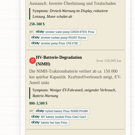
Austausch: Inverter-Überhitzung und Totalschaden.
Symptoms:
Dreieck-Warnung im Display, reduzierte
Leistung, Motor schaltet ab
250–500 $
inverter water pump G9020-47031 Prius
AD
inverter coolant pump P0A93 Toyota
inverter pump Prius 1NZ-FXE
HV-Batterie-Degradation
!!
from 150,000 km
(NiMH)
Die NiMH-Traktionsbatterie verliert ab ca. 150.000
km spürbar Kapazität. Kraftstoffverbrauch steigt, EV-
Anteil sinkt.
Symptoms:
Weniger EV-Fahranteil, steigender Verbrauch,
Batterie-Warnung
800–3,500 $
hybrid battery Prius NiMH P0A80
AD
HV battery module Prius Gen2 Gen3
battery bus bars Prius