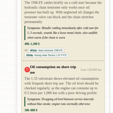
The 1NR-FE rattles briefly on a cold start because the
hydraulic chain tensioner only works once oil
pressure has built up. With neglected oil changes the
tensioner valve can block and the chain stretches
permanently.
Symptoms:
Metallic rattling immediately after cold start for
1–3 seconds, sounds like a loose metal chain; also audible
when warm if the chain is worn
400–1,200 $
chain tensioner 1NR-FE
AD
timing chain Toyota 1.33 VVTi
Oil consumption on short-trip
!!
from 120,000 km
use
The 1.33 valvetrain shows elevated oil consumption
with frequent short-trip use. The oil level should be
checked regularly, as the engine can consume up to
0.5 litres per 1,000 km with a poor driving profile.
Symptoms:
Dropping oil level between service intervals
without blue smoke; engine runs normally otherwise
300–800 $