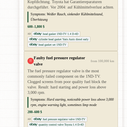
Kopfdichtung. Toyota hat Garantiereparaturen
durchgeführt. Vor 2004: auf Kühlmittelverlust achten.
Symptoms:
Weißer Rauch, sinkender Kühlmittelstand,
Überhitzung
600–1,800 $
head gasket 1ND-TV 1.4 D-4D
AD
cylinder head gasket Yaris Auris diesel early
head gasket set 1ND-TV
Faulty fuel pressure regulator
!!
from 100,000 km
valve
The fuel pressure regulator valve is the most
commonly failed component on the 1ND-TV.
Clogged screens from poor quality fuel block the
valve. Result: hard starting and power loss above
3,000 rpm.
Symptoms:
Hard starting, noticeable power loss above 3,000
rpm, engine warning light, sometimes limp mode
200–600 $
fuel pressure regulator valve 1ND-TV
AD
quantity control valve Toyota 1.4 D-4D