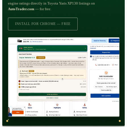
engine ratings directly in Toyota Yaris XP130 listings on
AutoTrader.com
— for free.
INSTALL FOR CHROME — FREE