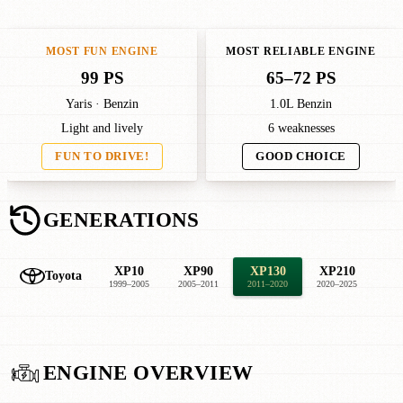
MOST FUN ENGINE
MOST RELIABLE ENGINE
99 PS
65–72 PS
Yaris · Benzin
1.0L Benzin
Light and lively
6 weaknesses
FUN TO DRIVE!
GOOD CHOICE
GENERATIONS
XP10
XP90
XP130
XP210
Toyota
1999–2005
2005–2011
2011–2020
2020–2025
ENGINE OVERVIEW