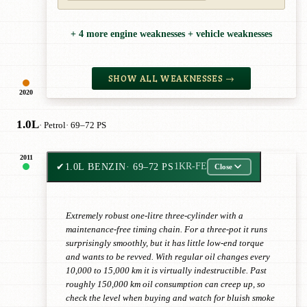
+ 4 more engine weaknesses + vehicle weaknesses
SHOW ALL WEAKNESSES →
2020
1.0L
· Petrol
· 69–72 PS
2011
✔
1.0L BENZIN
· 69–72 PS
1KR-FE
Close
Extremely robust one-litre three-cylinder with a
maintenance-free timing chain. For a three-pot it runs
surprisingly smoothly, but it has little low-end torque
and wants to be revved. With regular oil changes every
10,000 to 15,000 km it is virtually indestructible. Past
roughly 150,000 km oil consumption can creep up, so
check the level when buying and watch for bluish smoke