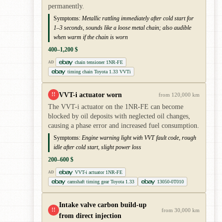
permanently.
Symptoms:
Metallic rattling immediately after cold start for
1–3 seconds, sounds like a loose metal chain; also audible
when warm if the chain is worn
400–1,200 $
chain tensioner 1NR-FE
AD
timing chain Toyota 1.33 VVTi
VVT-i actuator worn
!!
from 120,000 km
The VVT-i actuator on the 1NR-FE can become
blocked by oil deposits with neglected oil changes,
causing a phase error and increased fuel consumption.
Symptoms:
Engine warning light with VVT fault code, rough
idle after cold start, slight power loss
200–600 $
VVT-i actuator 1NR-FE
AD
camshaft timing gear Toyota 1.33
13050-0T010
Intake valve carbon build-up
!!
from 30,000 km
from direct injection