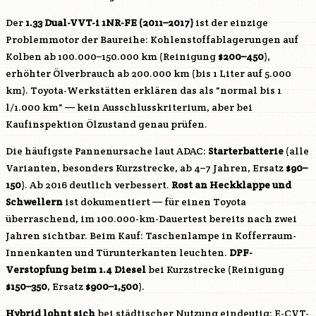
Der
1.33 Dual-VVT-i
1NR-FE
(2011–2017)
ist der einzige
Problemmotor der Baureihe: Kohlenstoffablagerungen auf
Kolben ab 100.000–150.000 km (Reinigung
$200–450
),
erhöhter Ölverbrauch ab 200.000 km (bis 1 Liter auf 5.000
km). Toyota-Werkstätten erklären das als "normal bis 1
l/1.000 km" — kein Ausschlusskriterium, aber bei
Kaufinspektion Ölzustand genau prüfen.
Die häufigste Pannenursache laut ADAC:
Starterbatterie
(alle
Varianten, besonders Kurzstrecke, ab 4–7 Jahren, Ersatz
$90–
150
). Ab 2016 deutlich verbessert.
Rost an Heckklappe und
Schwellern
ist dokumentiert — für einen Toyota
überraschend, im 100.000-km-Dauertest bereits nach zwei
Jahren sichtbar. Beim Kauf: Taschenlampe in Kofferraum-
Innenkanten und Türunterkanten leuchten.
DPF-
Verstopfung beim 1.4 Diesel
bei Kurzstrecke (Reinigung
$150–350
, Ersatz
$900–1,500
).
Hybrid lohnt sich
bei städtischer Nutzung eindeutig: E-CVT-