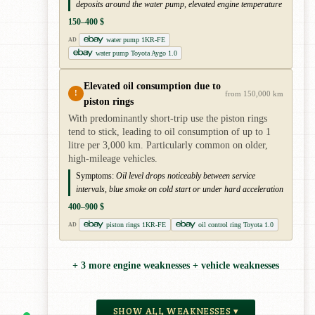
deposits around the water pump, elevated engine temperature
150–400 $
water pump 1KR-FE
AD
water pump Toyota Aygo 1.0
Elevated oil consumption due to
!
from 150,000 km
piston rings
With predominantly short-trip use the piston rings
tend to stick, leading to oil consumption of up to 1
litre per 3,000 km. Particularly common on older,
high-mileage vehicles.
Symptoms:
Oil level drops noticeably between service
intervals, blue smoke on cold start or under hard acceleration
400–900 $
piston rings 1KR-FE
oil control ring Toyota 1.0
AD
+ 3 more engine weaknesses + vehicle weaknesses
SHOW ALL WEAKNESSES ▾