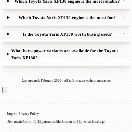
Which Toyota Yaris XP130 engine is the most reliable?
+
Which Toyota Yaris XP130 engine is the most fun?
+
Is the Toyota Yaris XP130 worth buying used?
+
What horsepower variants are available for the Toyota
+
Yaris XP130?
Last updated: February 2026 · All information without guarantee
Imprint
Privacy Policy
·
Also available on:
🇩🇪 guteautoschlechteauto.de
🇵🇱 what-breaks.pl