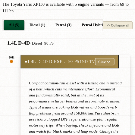
The Toyota Yaris XP130 is available with 5 engine variants — from 69 to
111 hp.
All (5)
Diesel (1)
Petrol (3)
Petrol Hybrid (1)
Collapse all
1.4L D-4D
· Diesel
· 90 PS
2011
●
1.4L D-4D DIESEL
· 90 PS
1ND-TV
Close
Compact common-rail diesel with a timing chain instead
of a belt, which cuts maintenance effort. Economical
and fundamentally solid, but at the limit of its
performance in larger bodies and accordingly strained.
Typical issues are coking EGR valves and boost/swirl-
flap problems from around 150,000 km. Pure short-run
use risks a clogged DPF regeneration, so plan regular
motorway trips. When buying, check injectors and EGR
and watch for black smoke and limp mode. Change the