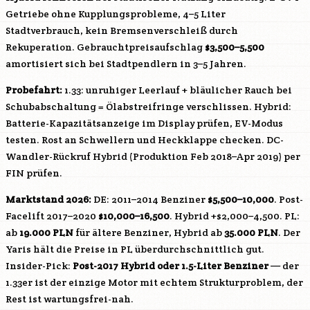
Getriebe ohne Kupplungsprobleme, 4–5 Liter
Stadtverbrauch, kein Bremsenverschleiß durch
Rekuperation. Gebrauchtpreisaufschlag
$3,500–5,500
amortisiert sich bei Stadtpendlern in 3–5 Jahren.
Probefahrt:
1.33: unruhiger Leerlauf + bläulicher Rauch bei
Schubabschaltung = Ölabstreifringe verschlissen. Hybrid:
Batterie-Kapazitätsanzeige im Display prüfen, EV-Modus
testen. Rost an Schwellern und Heckklappe checken. DC-
Wandler-Rückruf Hybrid (Produktion Feb 2018–Apr 2019) per
FIN prüfen.
Marktstand 2026:
DE: 2011–2014 Benziner
$5,500–10,000
. Post-
Facelift 2017–2020
$10,000–16,500
. Hybrid +$2,000–4,500. PL:
ab
19.000 PLN
für ältere Benziner, Hybrid ab
35.000 PLN
. Der
Yaris hält die Preise in PL überdurchschnittlich gut.
Insider-Pick:
Post-2017 Hybrid oder 1.5-Liter Benziner
— der
1.33er ist der einzige Motor mit echtem Strukturproblem, der
Rest ist wartungsfrei-nah.