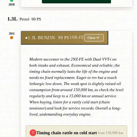
2020
1.3L
· Petrol
· 99 PS
2011
●
1.3L BENZIN
· 99 PS
1NR-FE
Close
Modern successor to the 2NZ-FE with Dual VVT-i on
both intake and exhaust. Economical and reliable; the
timing chain normally lasts the life of the engine and
needs no fixed replacement. Eager to rev but a touch
lethargic low down. The weak spot is slightly raised oil
consumption from around 150,000 km, so check the level
regularly and keep to a 15,000 km or annual service.
When buying, listen for a rattly cold start (chain
tensioner) and look for service records. Overall a long-
lived, undemanding everyday engine.
Timing chain rattle on cold start
!!
from 130,000 km