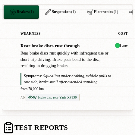
Brakes
(1)
Suspension
(1)
Electronics
(1)
WEAKNESS
COST
Low
Rear brake discs rust through
●
Rear brake discs rust quickly with infrequent use or
short-trip driving. Brake pads bond to the disc,
resulting in dragging brakes.
Symptoms:
Squealing under braking, vehicle pulls to
one side, brake smell after extended standing
from 70,000 km
brake disc rear Yaris XP130
AD
TEST REPORTS