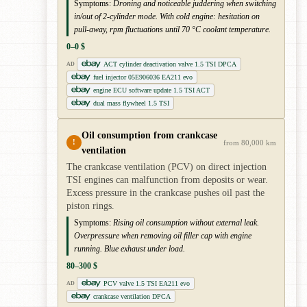
Symptoms:
Droning and noticeable juddering when switching
in/out of 2-cylinder mode. With cold engine: hesitation on
pull-away, rpm fluctuations until 70 °C coolant temperature.
0–0 $
ACT cylinder deactivation valve 1.5 TSI DPCA
AD
fuel injector 05E906036 EA211 evo
engine ECU software update 1.5 TSI ACT
dual mass flywheel 1.5 TSI
Oil consumption from crankcase
!
from 80,000 km
ventilation
The crankcase ventilation (PCV) on direct injection
TSI engines can malfunction from deposits or wear.
Excess pressure in the crankcase pushes oil past the
piston rings.
Symptoms:
Rising oil consumption without external leak.
Overpressure when removing oil filler cap with engine
running. Blue exhaust under load.
80–300 $
PCV valve 1.5 TSI EA211 evo
AD
crankcase ventilation DPCA