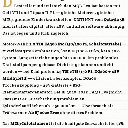
D
Bestseller und teilt sich den MQB-Evo-Baukasten mit
Golf VIII und Tiguan II-FL — gleiche Motoren, gleiches
MIB3, gleiche Kinderkrankheiten. DISTINKT vom
Octavia 5E
:
hier ist alles digital, alles 48V, und alles software-abhängig.
Das ist Segen und Fluch zugleich.
Motor-Wahl:
2.0 TDI EA288 Evo (150/200 PS, Schaltgetriebe)
—
zuverlässigste Kombination, kein DQ200-Risiko, kein 48V-
System. Langzeiterfahrungen bis 200.000 km problemlos.
Kraftstoffpumpengehäuse-Dichtringe können undicht
werden — bei Kauf prüfen.
1.5 TSI eTSI (150 PS, DQ200 + 48V
Mildhybrid)
— effizient, aber komplex: DQ200-
Trockenkupplung + 48V-Batterie + BSG-
Riemenstartergenerator. Bei BJ 2020–2021: EA211 Evo (nicht
Evo2) mit APS-Beschichtungsproblem an
Zylinderlaufflächen ab ~150.000 km — Ölverbrauch als
Frühwarner.
Ab BJ 2022 Evo2
ohne dieses Problem.
Das
MIB3-Infotainment
ist die häufigste Schwachstelle:
31%