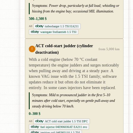
Symptoms:
Power drop, particularly at full load; whistling or
hissing from the engine bay; occasional MIL illumination.
500–1,500 $
turbocharger 1.5 TSI EA211
AD
wastegate Stellantrieb 1.5 TSI
ACT cold-start judder (cylinder
!
from 5,000 km
deactivation)
With a cold engine (below 70 °C coolant
temperature) the engine judders and surges noticeably
when pulling away and driving at a steady pace. A
known VAG issue with the 1.5 TSI family; software
updates reduce it but often do not eliminate it
entirely. In some cases injectors have been replaced.
Symptoms:
Mild to pronounced judder in the first 5–10
minutes after cold start, especially on gentle pull-away and
steady driving below 70 km/h.
0–300 $
ACT cold start judder 1.5 TSI DPC
AD
fuel injector 04E906036AT EA211 evo
ignition coil 04E905110 1.5 TSI