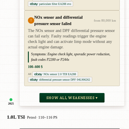
particulate filter EA288 evo
NOx sensor and differential
!
from 80,000 km
pressure sensor failed
The NOx sensor and DPF differential pressure sensor
can fail early. Faulty readings trigger the engine
check light and can activate limp mode without any
actual engine damage.
Symptoms:
Engine check light, sporadic power reduction,
fault codes P2200 or P244x
100–600 $
NOx sensor 2.0 TDI EA288
AD
differential pressure sensor DPF 04L906262
SHOW ALL WEAKNESSES ▾
2025
1.0L TSI
· Petrol
· 110–116 PS