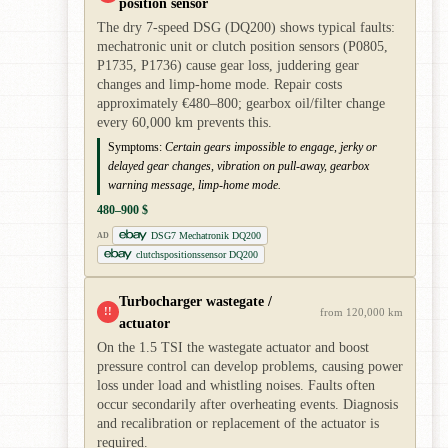
position sensor
The dry 7-speed DSG (DQ200) shows typical faults:
mechatronic unit or clutch position sensors (P0805,
P1735, P1736) cause gear loss, juddering gear
changes and limp-home mode. Repair costs
approximately €480–800; gearbox oil/filter change
every 60,000 km prevents this.
Symptoms:
Certain gears impossible to engage, jerky or
delayed gear changes, vibration on pull-away, gearbox
warning message, limp-home mode.
480–900 $
DSG7 Mechatronik DQ200
AD
clutchspositionssensor DQ200
Turbocharger wastegate /
!!
from 120,000 km
actuator
On the 1.5 TSI the wastegate actuator and boost
pressure control can develop problems, causing power
loss under load and whistling noises. Faults often
occur secondarily after overheating events. Diagnosis
and recalibration or replacement of the actuator is
required.