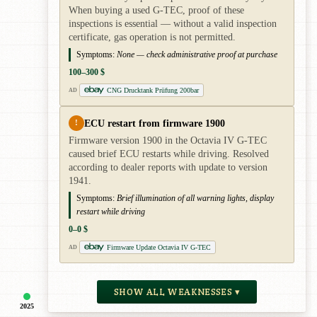
When buying a used G-TEC, proof of these
inspections is essential — without a valid inspection
certificate, gas operation is not permitted.
Symptoms:
None — check administrative proof at purchase
100–300 $
CNG Drucktank Prüfung 200bar
AD
ECU restart from firmware 1900
!
Firmware version 1900 in the Octavia IV G-TEC
caused brief ECU restarts while driving. Resolved
according to dealer reports with update to version
1941.
Symptoms:
Brief illumination of all warning lights, display
restart while driving
0–0 $
Firmware Update Octavia IV G-TEC
AD
SHOW ALL WEAKNESSES ▾
2025