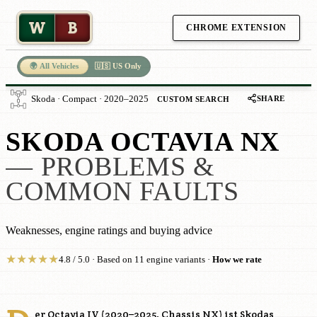
W
B
CHROME EXTENSION
🌍 All Vehicles
🇺🇸 US Only
SHARE
Skoda · Compact · 2020–2025
CUSTOM SEARCH
SKODA OCTAVIA NX
— PROBLEMS &
COMMON FAULTS
Weaknesses, engine ratings and buying advice
★
★
★
★
★
4.8 / 5.0 · Based on 11 engine variants ·
How we rate
er Octavia IV (2020–2025, Chassis NX) ist Skodas