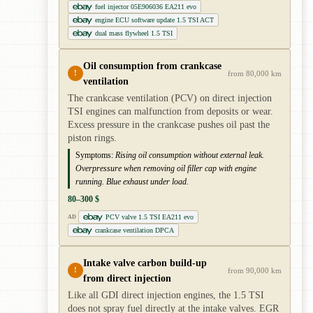
fuel injector 05E906036 EA211 evo
engine ECU software update 1.5 TSI ACT
dual mass flywheel 1.5 TSI
Oil consumption from crankcase
!
from 80,000 km
ventilation
The crankcase ventilation (PCV) on direct injection
TSI engines can malfunction from deposits or wear.
Excess pressure in the crankcase pushes oil past the
piston rings.
Symptoms:
Rising oil consumption without external leak.
Overpressure when removing oil filler cap with engine
running. Blue exhaust under load.
80–300 $
PCV valve 1.5 TSI EA211 evo
AD
crankcase ventilation DPCA
Intake valve carbon build-up
!
from 90,000 km
from direct injection
Like all GDI direct injection engines, the 1.5 TSI
does not spray fuel directly at the intake valves. EGR