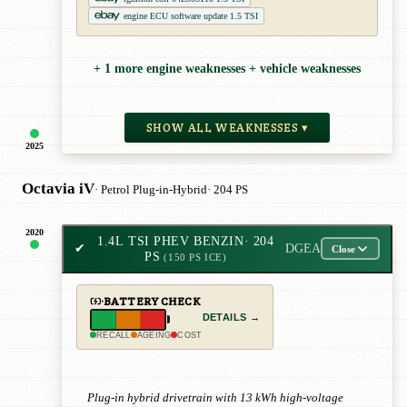
engine ECU software update 1.5 TSI
+ 1 more engine weaknesses + vehicle weaknesses
SHOW ALL WEAKNESSES ▾
2025
Octavia iV
· Petrol Plug-in-Hybrid
· 204 PS
2020
1.4L TSI PHEV BENZIN
· 204
✔
DGEA
Close
PS
(150 PS ICE)
BATTERY CHECK
DETAILS →
RECALL
AGEING
COST
Plug-in hybrid drivetrain with 13 kWh high-voltage