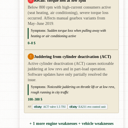
Recall: torque loss at low rpm
!!
Below 800 rpm with high-current consumers active
(seat heating, air conditioning), severe torque loss
occurred. Affects manual gearbox variants from
May–June 2019.
Symptoms:
Sudden torque loss when pulling away with
heating or air conditioning active
0–0 $
Juddering from cylinder deactivation (ACT)
!
Active cylinder deactivation (ACT) causes noticeable
juddering at low revs and in part-load operation.
Software updates have only partially resolved the
issue.
Symptoms:
Noticeable juddering on throttle lift or at low revs,
rough running in city traffic
100–300 $
ACT valve 1.5 TSI
EA211 evo control unit
AD
+ 1 more engine weaknesses + vehicle weaknesses