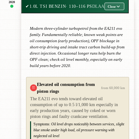
2020
✔
1.0L TSI BENZIN
· 110–116 PS
DLAA
Close
Modern three-cylinder turbopetrol from the EA211 evo
family. Fundamentally reliable; known weak points are
oil consumption (early production), OPF blockage in
short-trip driving and intake tract carbon build-up from
direct injection. Occasional longer runs help burn the
OPF clean; check oil level monthly, especially on early
build years before 2020.
Elevated oil consumption from
!!
from 60,000 km
piston rings
The EA211 evo tends toward elevated oil
consumption of up to 0.5 l/1,000 km especially in
early production years, caused by coked or worn
piston rings and faulty crankcase ventilation.
Symptoms:
Oil level drops noticeably between services, slight
blue smoke under high load, oil pressure warning with
neglected oil level