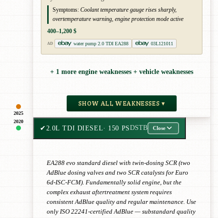
Symptoms:
Coolant temperature gauge rises sharply,
overtemperature warning, engine protection mode active
400–1,200 $
water pump 2.0 TDI EA288
03L121011
AD
+ 1 more engine weaknesses + vehicle weaknesses
SHOW ALL WEAKNESSES ▾
2025
2020
✔
2.0L TDI DIESEL
· 150 PS
DSTB
Close
EA288 evo standard diesel with twin-dosing SCR (two
AdBlue dosing valves and two SCR catalysts for Euro
6d-ISC-FCM). Fundamentally solid engine, but the
complex exhaust aftertreatment system requires
consistent AdBlue quality and regular maintenance. Use
only ISO 22241-certified AdBlue — substandard quality