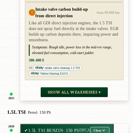
Intake valve carbon build-up
!
from 90,000 km
from direct injection
Like all GDI direct injection engines, the 1.5 TSI
does not spray fuel directly at the intake valves. EGR
builds up carbon deposits there, impairing power and
smoothness.
Symptoms:
Rough idle, power loss in the mid-rev range,
elevated fuel consumption, cold-start judder.
300–600 $
intake valve cleaning 1.5 TSI
AD
Walnut blasting EA211
SHOW ALL WEAKNESSES ▾
2025
1.5L TSI
· Petrol
· 150 PS
2020
✔
1.5L TSI BENZIN
· 150 PS
DPCA
Close