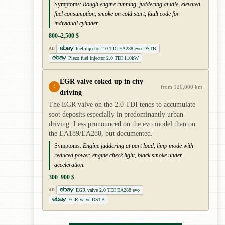
Symptoms:
Rough engine running, juddering at idle, elevated
fuel consumption, smoke on cold start, fault code for
individual cylinder.
800–2,500 $
fuel injector 2.0 TDI EA288 evo DSTB
AD
Piezo fuel injector 2.0 TDI 110kW
EGR valve coked up in city
!
from 120,000 km
driving
The EGR valve on the 2.0 TDI tends to accumulate
soot deposits especially in predominantly urban
driving. Less pronounced on the evo model than on
the EA189/EA288, but documented.
Symptoms:
Engine juddering at part load, limp mode with
reduced power, engine check light, black smoke under
acceleration.
300–900 $
EGR valve 2.0 TDI EA288 evo
AD
EGR valve DSTB