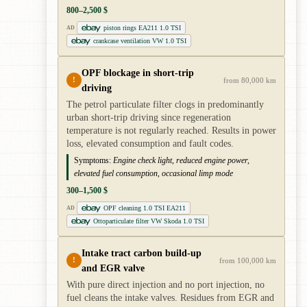
800–2,500 $
piston rings EA211 1.0 TSI
AD
crankcase ventilation VW 1.0 TSI
OPF blockage in short-trip
!
from 80,000 km
driving
The petrol particulate filter clogs in predominantly
urban short-trip driving since regeneration
temperature is not regularly reached. Results in power
loss, elevated consumption and fault codes.
Symptoms:
Engine check light, reduced engine power,
elevated fuel consumption, occasional limp mode
300–1,500 $
OPF cleaning 1.0 TSI EA211
AD
Ottoparticulate filter VW Skoda 1.0 TSI
Intake tract carbon build-up
!
from 100,000 km
and EGR valve
With pure direct injection and no port injection, no
fuel cleans the intake valves. Residues from EGR and