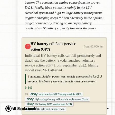
battery. The combustion engine comes from the proven
EA211 family. Weak points lie mainly in the 12V
electrical system and high-voltage battery management.
Regular charging keeps the cell chemistry in the optimal
range; permanently driving on an empty battery
accelerates HV battery capacity loss over the years.
HV battery cell fault (service
!!
from 40,000 km
action 93P7)
Individual HV battery cells can fail prematurely and
deactivate the battery. Skoda launched voluntary
service action 93P7 from September 2022. Mainly
model year 2021 affected.
Symptoms:
Sudden power loss, vehicle unresponsive for 2–3
seconds, HV battery warning, vehicle must be recovered
0–0 $
service action 93P7 battery module MEB
AD
high voltage battery cell module replacement Skoda
HV battery BMS control unit MEB
All Skoda models
93P7 cell fault module swap