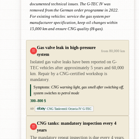
documented technical issues. The G-TEC IV was
removed from the German order programme in 2022.
For existing vehicles: service the gas system per
manufacturer specification, keep oil changes within
15,000 km and ensure CNG quality (H-gas).
Gas valve leak in high-pressure
!!
from 80,000 km
system
Isolated gas valve leaks have been reported on G-
TEC vehicles after approximately 5 years and 60,000
km. Repair by a CNG-certified workshop is
mandatory.
Symptoms:
CNG warning light, gas smell after switching off,
system switches to petrol mode
300–800 $
CNG Tankventil Octavia IV G-TEC
AD
CNG tanks: mandatory inspection every 4
!!
years
The mandatory repeat inspection is due every 4 years.