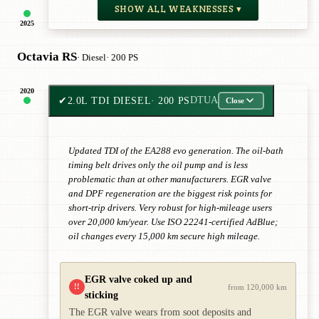
SHOW ALL WEAKNESSES ▾
2025
Octavia RS
· Diesel
· 200 PS
2020
✔
2.0L TDI DIESEL
· 200 PS
DTUA
Close
Updated TDI of the EA288 evo generation. The oil-bath
timing belt drives only the oil pump and is less
problematic than at other manufacturers. EGR valve
and DPF regeneration are the biggest risk points for
short-trip drivers. Very robust for high-mileage users
over 20,000 km/year. Use ISO 22241-certified AdBlue;
oil changes every 15,000 km secure high mileage.
EGR valve coked up and
!!
from 120,000 km
sticking
The EGR valve wears from soot deposits and