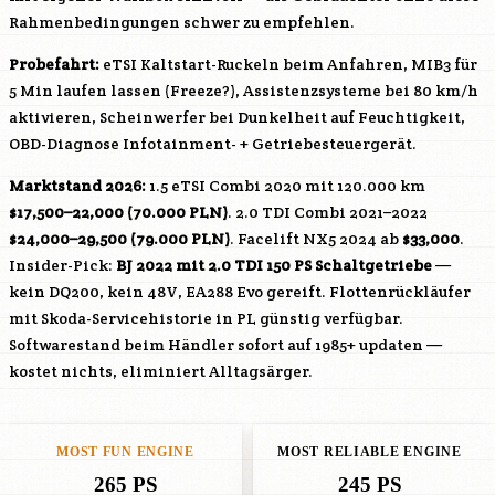
Rahmenbedingungen schwer zu empfehlen.
Probefahrt:
eTSI Kaltstart-Ruckeln beim Anfahren, MIB3 für
5 Min laufen lassen (Freeze?), Assistenzsysteme bei 80 km/h
aktivieren, Scheinwerfer bei Dunkelheit auf Feuchtigkeit,
OBD-Diagnose Infotainment- + Getriebesteuergerät.
Marktstand 2026:
1.5 eTSI Combi 2020 mit 120.000 km
$17,500–22,000 (70.000 PLN)
. 2.0 TDI Combi 2021–2022
$24,000–29,500 (79.000 PLN)
. Facelift NX5 2024 ab
$33,000
.
Insider-Pick:
BJ 2022 mit 2.0 TDI 150 PS Schaltgetriebe
—
kein DQ200, kein 48V, EA288 Evo gereift. Flottenrückläufer
mit Skoda-Servicehistorie in PL günstig verfügbar.
Softwarestand beim Händler sofort auf 1985+ updaten —
kostet nichts, eliminiert Alltagsärger.
MOST FUN ENGINE
MOST RELIABLE ENGINE
265 PS
245 PS