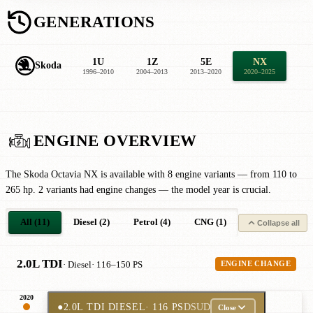
GENERATIONS
1U
1Z
5E
NX
Skoda
1996–2010
2004–2013
2013–2020
2020–2025
ENGINE OVERVIEW
The Skoda Octavia NX is available with 8 engine variants — from 110 to
265 hp. 2 variants had engine changes — the model year is crucial.
All (11)
Diesel (2)
Petrol (4)
CNG (1)
Petrol Mild-Hyb
Collapse all
2.0L TDI
· Diesel
· 116–150 PS
ENGINE CHANGE
2020
●
2.0L TDI DIESEL
· 116 PS
DSUD
Close