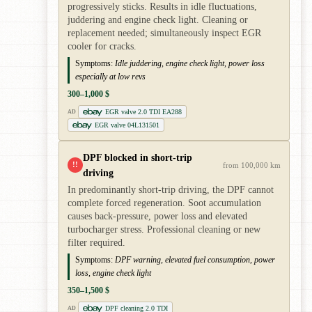
progressively sticks. Results in idle fluctuations,
juddering and engine check light. Cleaning or
replacement needed; simultaneously inspect EGR
cooler for cracks.
Symptoms:
Idle juddering, engine check light, power loss
especially at low revs
300–1,000 $
EGR valve 2.0 TDI EA288
AD
EGR valve 04L131501
DPF blocked in short-trip
!!
from 100,000 km
driving
In predominantly short-trip driving, the DPF cannot
complete forced regeneration. Soot accumulation
causes back-pressure, power loss and elevated
turbocharger stress. Professional cleaning or new
filter required.
Symptoms:
DPF warning, elevated fuel consumption, power
loss, engine check light
350–1,500 $
DPF cleaning 2.0 TDI
AD