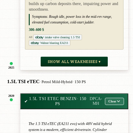
builds up carbon deposits there, impairing power and
smoothness.
Symptoms:
Rough idle, power loss in the mid-rev range,
elevated fuel consumption, cold-start judder.
300–600 $
intake valve cleaning 1.5 TSI
AD
Walnut blasting EA211
SHOW ALL WEAKNESSES ▾
2025
1.5L TSI eTEC
· Petrol Mild-Hybrid
· 150 PS
2020
1.5L TSI ETEC BENZIN
· 150
DPCA-
✔
Close
PS
MH
The 1.5 TSI eTEC (EA211 evo) with 48V mild hybrid
system is a modern, efficient drivetrain. Cylinder