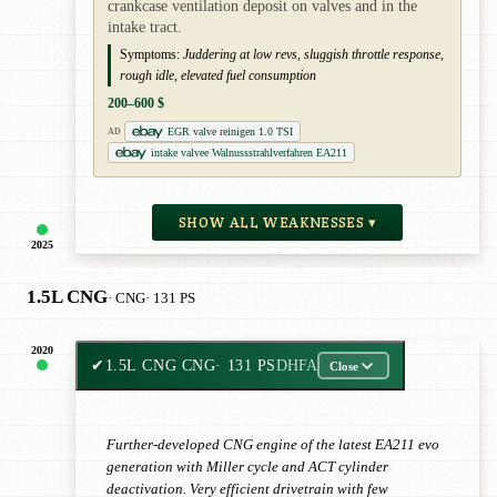
crankcase ventilation deposit on valves and in the
intake tract.
Symptoms:
Juddering at low revs, sluggish throttle response,
rough idle, elevated fuel consumption
200–600 $
EGR valve reinigen 1.0 TSI
AD
intake valvee Walnussstrahlverfahren EA211
SHOW ALL WEAKNESSES ▾
2025
1.5L CNG
· CNG
· 131 PS
2020
✔
1.5L CNG CNG
· 131 PS
DHFA
Close
Further-developed CNG engine of the latest EA211 evo
generation with Miller cycle and ACT cylinder
deactivation. Very efficient drivetrain with few