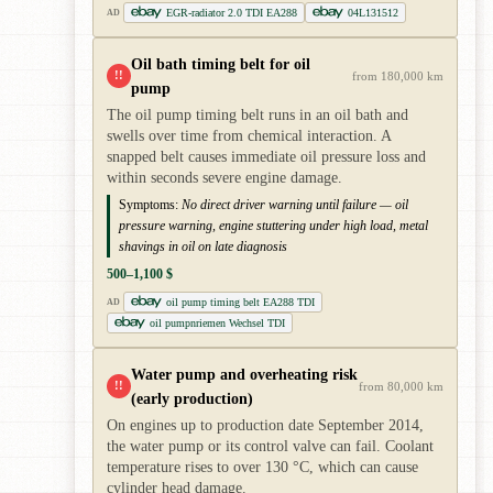
EGR-radiator 2.0 TDI EA288
04L131512
AD
Oil bath timing belt for oil
!!
from 180,000 km
pump
The oil pump timing belt runs in an oil bath and
swells over time from chemical interaction. A
snapped belt causes immediate oil pressure loss and
within seconds severe engine damage.
Symptoms:
No direct driver warning until failure — oil
pressure warning, engine stuttering under high load, metal
shavings in oil on late diagnosis
500–1,100 $
oil pump timing belt EA288 TDI
AD
oil pumpnriemen Wechsel TDI
Water pump and overheating risk
!!
from 80,000 km
(early production)
On engines up to production date September 2014,
the water pump or its control valve can fail. Coolant
temperature rises to over 130 °C, which can cause
cylinder head damage.