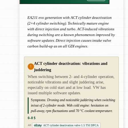
EA211 evo generation with ACT cylinder deactivation
(2+4 cylinder switching). Technically mature engine
with direct injection and turbo. ACT-induced vibrations
during switching are a known phenomenon improved by
software updates. Direct injection causes intake valve
carbon build-up as on all GDI engines.
ACT cylinder deactivation: vibrations and
!
juddering
When switching between 2- and 4-cylinder operation,
noticeable vibrations and slight juddering arise,
especially on cold start and at low load. VW has
issued multiple software updates.
Symptoms:
Droning and noticeable juddering when switching
in/out of 2-cylinder mode. With cold engine: hesitation on
pull-away, rpm fluctuations until 70 °C coolant temperature.
0–0 $
ACT cylinder deactivation valve 1.5 TSI DPCA
AD