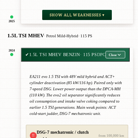
SHOW ALL WEAKNESSES ▾
2025
1.5L TSI MHEV
· Petrol Mild-Hybrid
· 115 PS
2024
✔
1.5L TSI MHEV BENZIN
· 115 PS
DPC
Close
EA211 evo 1.5 TSI with 48V mild hybrid and ACT+
cylinder deactivation (85 kW/116 hp). Paired only with
7-speed DSG. Lower power output than the DPCA-MH
(110 kW). The evo2 oil separator significantly reduces
oil consumption and intake valve coking compared to
earlier 1.5 TSI generations. Main weak points: ACT
cold-start judder, DSG-7 mechatronic unit.
DSG-7 mechatronic / clutch
!!
from 100,000 km