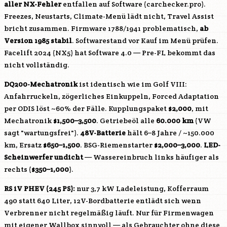
aller NX-Fehler
entfallen auf Software (carchecker.pro).
Freezes, Neustarts, Climate-Menü lädt nicht, Travel Assist
bricht zusammen. Firmware 1788/1941 problematisch,
ab
Version 1985 stabil
. Softwarestand vor Kauf im Menü prüfen.
Facelift 2024 (NX5) hat Software 4.0 — Pre-FL bekommt das
nicht vollständig.
DQ200-Mechatronik
ist identisch wie im Golf VIII:
Anfahrruckeln, zögerliches Einkuppeln, Forced Adaptation
per ODIS löst ~60% der Fälle. Kupplungspaket
$2,000
, mit
Mechatronik
$1,500–3,500
. Getriebeöl alle
60.000 km
(VW
sagt "wartungsfrei").
48V-Batterie
hält 6–8 Jahre / ~150.000
km, Ersatz
$650–1,500
. BSG-Riemenstarter
$2,000–3,000
.
LED-
Scheinwerfer undicht
— Wassereinbruch links häufiger als
rechts (
$350–1,000
).
RS iV PHEV (245 PS):
nur 3,7 kW Ladeleistung, Kofferraum
490 statt 640 Liter, 12V-Bordbatterie entlädt sich wenn
Verbrenner nicht regelmäßig läuft. Nur für Firmenwagen
mit eigener Wallbox sinnvoll — als Gebrauchter ohne diese