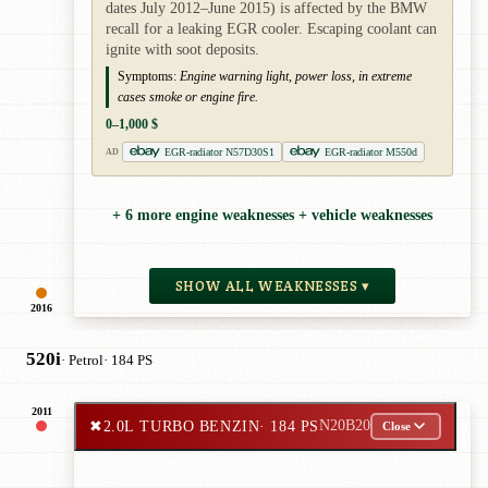
dates July 2012–June 2015) is affected by the BMW
recall for a leaking EGR cooler. Escaping coolant can
ignite with soot deposits.
Symptoms:
Engine warning light, power loss, in extreme
cases smoke or engine fire.
0–1,000 $
EGR-radiator N57D30S1
EGR-radiator M550d
AD
+ 6 more engine weaknesses + vehicle weaknesses
SHOW ALL WEAKNESSES ▾
2016
520i
· Petrol
· 184 PS
2011
✖
2.0L TURBO BENZIN
· 184 PS
N20B20
Close