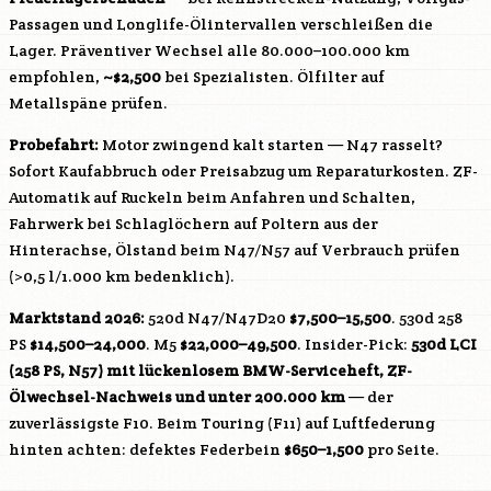
Passagen und Longlife-Ölintervallen verschleißen die
Lager. Präventiver Wechsel alle 80.000–100.000 km
empfohlen,
~$2,500
bei Spezialisten. Ölfilter auf
Metallspäne prüfen.
Probefahrt:
Motor zwingend kalt starten —
N47
rasselt?
Sofort Kaufabbruch oder Preisabzug um Reparaturkosten. ZF-
Automatik auf Ruckeln beim Anfahren und Schalten,
Fahrwerk bei Schlaglöchern auf Poltern aus der
Hinterachse, Ölstand beim
N47
/
N57
auf Verbrauch prüfen
(>0,5 l/1.000 km bedenklich).
Marktstand 2026:
520d
N47
/
N47D20
$7,500–15,500
. 530d 258
PS
$14,500–24,000
. M5
$22,000–49,500
. Insider-Pick:
530d LCI
(258 PS,
N57
) mit lückenlosem BMW-Serviceheft, ZF-
Ölwechsel-Nachweis und unter 200.000 km
— der
zuverlässigste F10. Beim Touring (F11) auf Luftfederung
hinten achten: defektes Federbein
$650–1,500
pro Seite.