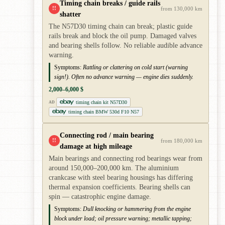
Timing chain breaks / guide rails
!!
from 130,000 km
shatter
The N57D30 timing chain can break; plastic guide
rails break and block the oil pump. Damaged valves
and bearing shells follow. No reliable audible advance
warning.
Symptoms:
Rattling or clattering on cold start (warning
sign!). Often no advance warning — engine dies suddenly.
2,000–6,000 $
timing chain kit N57D30
AD
timing chain BMW 530d F10 N57
Connecting rod / main bearing
!!
from 180,000 km
damage at high mileage
Main bearings and connecting rod bearings wear from
around 150,000–200,000 km. The aluminium
crankcase with steel bearing housings has differing
thermal expansion coefficients. Bearing shells can
spin — catastrophic engine damage.
Symptoms:
Dull knocking or hammering from the engine
block under load; oil pressure warning; metallic tapping;