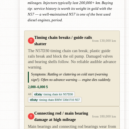
mileages. Injectors typically last 200,000+ km. Buying
tip: service history is worth its weight in gold with the
N57 — a well-maintained N57 is one of the best used
diesel engines, period.
Timing chain breaks / guide rails
!!
from 130,000 km
shatter
The N57D30 timing chain can break; plastic guide
rails break and block the oil pump. Damaged valves
and bearing shells follow. No reliable audible advance
warning.
Symptoms:
Rattling or clattering on cold start (warning
sign!). Often no advance warning — engine dies suddenly.
2,000–6,000 $
timing chain kit N57D30
AD
timing chain BMW 530d F10 N57
Connecting rod / main bearing
!!
from 180,000 km
damage at high mileage
Main bearings and connecting rod bearings wear from