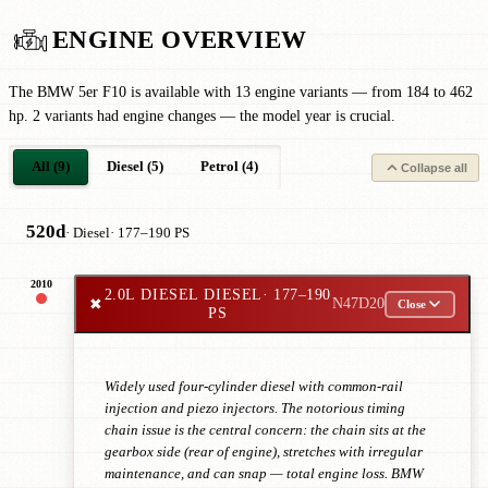
ENGINE OVERVIEW
The BMW 5er F10 is available with 13 engine variants — from 184 to 462
hp. 2 variants had engine changes — the model year is crucial.
All (9)
Diesel (5)
Petrol (4)
Collapse all
520d
· Diesel
· 177–190 PS
2010
2.0L DIESEL DIESEL
· 177–190
✖
N47D20
Close
PS
Widely used four-cylinder diesel with common-rail
injection and piezo injectors. The notorious timing
chain issue is the central concern: the chain sits at the
gearbox side (rear of engine), stretches with irregular
maintenance, and can snap — total engine loss. BMW