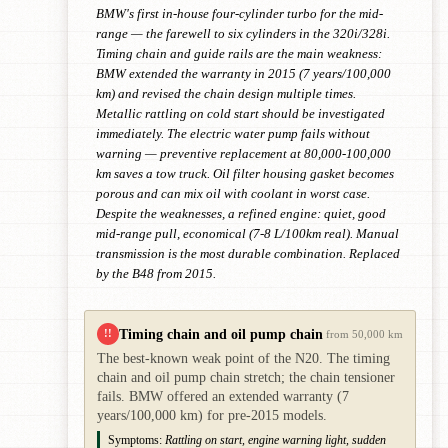
BMW's first in-house four-cylinder turbo for the mid-
range — the farewell to six cylinders in the 320i/328i.
Timing chain and guide rails are the main weakness:
BMW extended the warranty in 2015 (7 years/100,000
km) and revised the chain design multiple times.
Metallic rattling on cold start should be investigated
immediately. The electric water pump fails without
warning — preventive replacement at 80,000-100,000
km saves a tow truck. Oil filter housing gasket becomes
porous and can mix oil with coolant in worst case.
Despite the weaknesses, a refined engine: quiet, good
mid-range pull, economical (7-8 L/100km real). Manual
transmission is the most durable combination. Replaced
by the B48 from 2015.
Timing chain and oil pump chain
!!
from 50,000 km
The best-known weak point of the N20. The timing
chain and oil pump chain stretch; the chain tensioner
fails. BMW offered an extended warranty (7
years/100,000 km) for pre-2015 models.
Symptoms:
Rattling on start, engine warning light, sudden