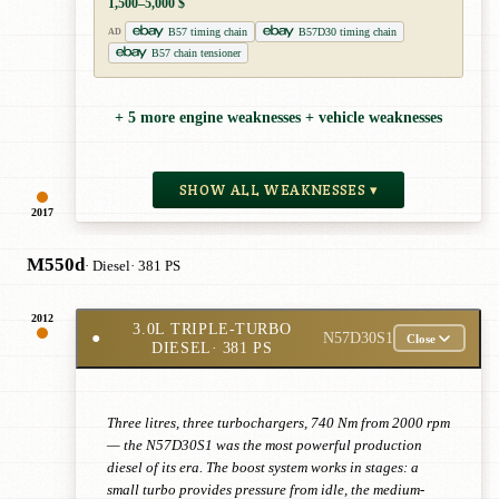
1,500–5,000 $
B57 timing chain
B57D30 timing chain
AD
B57 chain tensioner
+ 5 more engine weaknesses + vehicle weaknesses
SHOW ALL WEAKNESSES ▾
2017
M550d
· Diesel
· 381 PS
2012
3.0L TRIPLE-TURBO
●
N57D30S1
Close
DIESEL
· 381 PS
Three litres, three turbochargers, 740 Nm from 2000 rpm
— the N57D30S1 was the most powerful production
diesel of its era. The boost system works in stages: a
small turbo provides pressure from idle, the medium-