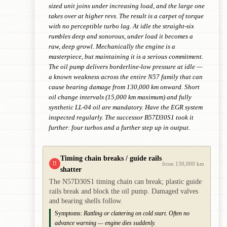
sized unit joins under increasing load, and the large one
takes over at higher revs. The result is a carpet of torque
with no perceptible turbo lag. At idle the straight-six
rumbles deep and sonorous, under load it becomes a
raw, deep growl. Mechanically the engine is a
masterpiece, but maintaining it is a serious commitment.
The oil pump delivers borderline-low pressure at idle —
a known weakness across the entire N57 family that can
cause bearing damage from 130,000 km onward. Short
oil change intervals (15,000 km maximum) and fully
synthetic LL-04 oil are mandatory. Have the EGR system
inspected regularly. The successor B57D30S1 took it
further: four turbos and a further step up in output.
Timing chain breaks / guide rails
!!
from 130,000 km
shatter
The N57D30S1 timing chain can break; plastic guide
rails break and block the oil pump. Damaged valves
and bearing shells follow.
Symptoms:
Rattling or clattering on cold start. Often no
advance warning — engine dies suddenly.