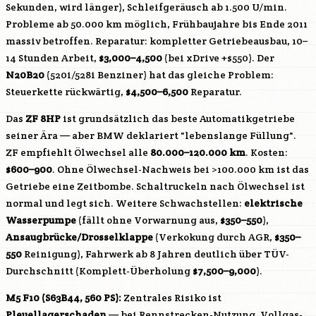
Sekunden, wird länger), Schleifgeräusch ab 1.500 U/min.
Probleme ab 50.000 km möglich, Frühbaujahre bis Ende 2011
massiv betroffen. Reparatur: kompletter Getriebeausbau, 10–
14 Stunden Arbeit,
$3,000–4,500
(bei xDrive +$550). Der
N20B20
(520i/528i Benziner) hat das gleiche Problem:
Steuerkette rückwärtig,
$4,500–6,500
Reparatur.
Das
ZF 8HP
ist grundsätzlich das beste Automatikgetriebe
seiner Ära — aber BMW deklariert "lebenslange Füllung".
ZF empfiehlt Ölwechsel alle
80.000–120.000 km
. Kosten:
$600–900
. Ohne Ölwechsel-Nachweis bei >100.000 km ist das
Getriebe eine Zeitbombe. Schaltruckeln nach Ölwechsel ist
normal und legt sich. Weitere Schwachstellen:
elektrische
Wasserpumpe
(fällt ohne Vorwarnung aus,
$350–550
),
Ansaugbrücke/Drosselklappe
(Verkokung durch AGR,
$350–
550
Reinigung), Fahrwerk ab 8 Jahren deutlich über TÜV-
Durchschnitt (Komplett-Überholung
$7,500–9,000
).
M5 F10 (S63B44, 560 PS):
Zentrales Risiko ist
Pleuellagerschaden
— bei Rennstrecken-Nutzung, Vollgas-