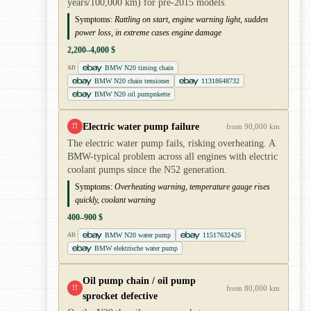
years/100,000 km) for pre-2015 models.
Symptoms:
Rattling on start, engine warning light, sudden
power loss, in extreme cases engine damage
2,200–4,000 $
BMW N20 timing chain
AD
BMW N20 chain tensioner
11318648732
BMW N20 oil pumpnkette
Electric water pump failure
!!
from 90,000 km
The electric water pump fails, risking overheating. A
BMW-typical problem across all engines with electric
coolant pumps since the N52 generation.
Symptoms:
Overheating warning, temperature gauge rises
quickly, coolant warning
400–900 $
BMW N20 water pump
11517632426
AD
BMW elektrische water pump
Oil pump chain / oil pump
!!
from 80,000 km
sprocket defective