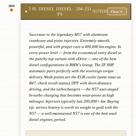
2010
3.0L DIESEL DIESEL
· 204–211
●
N57D30
Close
PS
Successor to the legendary M57 with aluminum
crankcase and piezo injectors. Extremely smooth,
powerful, and with proper care a 400,000 km engine. In
every power level — from the economical entry diesel to
the punchy top variant with xDrive — one of the best
diesel configurations in BMW's lineup. The ZF 8HP
automatic pairs perfectly with the sovereign torque
delivery. Weak points are the EGR cooler (same issue as
B47, check recall status), DPF with short-distance
driving, and the turbochargers — the N57 uses staged
bi-turbo charging that becomes wear-prone at high
mileages. Injectors typically last 200,000+ km. Buying
tip: service history is worth its weight in gold with the
N57 — a well-maintained N57 is one of the best used
diesel engines, period.