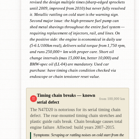
revised the design multiple times (sharp-edged sprockets
until 2009, improved from 2010) but never fully resolved
it. Metallic rattling on cold start is the warning sign.
Second major issue: the high-pressure fuel pump can
shed metal shavings throughout the entire fuel system —
requiring replacement of injectors, rail, and lines. On
the positive side: the engine is economical in daily use
(5-6 L/100km real), delivers solid torque from 1,750 rpm,
and runs 250,000+ km with proper care. Short oil
change intervals (max 15,000 km, better 10,000) and
BMW-spec oil (LL-04) are mandatory. Used car
purchase: have timing chain condition checked via
endoscope or chain tensioner reset value.
Timing chain breaks — known
!!
from 100,000 km
serial defect
The N47D20 is notorious for its serial timing chain
defect. The rear-mounted timing chain stretches and
plastic guide rails break. Chain breakage causes total
engine failure. Affected: build years 2007–2015.
Symptoms:
Scraping or rattling noises on cold start from the