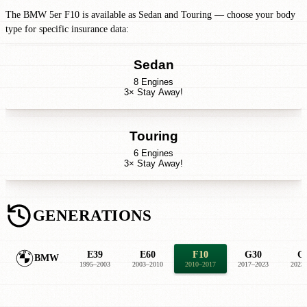
The BMW 5er F10 is available as Sedan and Touring — choose your body
type for specific insurance data:
Sedan
8 Engines
3× Stay Away!
Touring
6 Engines
3× Stay Away!
GENERATIONS
E39
E60
F10
G30
G
BMW
1995–2003
2003–2010
2010–2017
2017–2023
2023