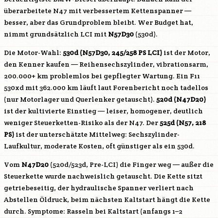
überarbeitete
N47
mit verbessertem Kettenspanner —
besser, aber das Grundproblem bleibt. Wer Budget hat,
nimmt grundsätzlich LCI mit
N57D30
(530d).
Die Motor-Wahl:
530d (
N57D30
, 245/258 PS LCI)
ist der Motor,
den Kenner kaufen — Reihensechszylinder, vibrationsarm,
200.000+ km problemlos bei gepflegter Wartung. Ein F11
530xd mit 362.000 km läuft laut Forenbericht noch tadellos
(nur Motorlager und Querlenker getauscht).
520d (
N47D20
)
ist der kultivierte Einstieg — leiser, homogener, deutlich
weniger Steuerketten-Risiko als der
N47
. Der
525d (
N57
, 218
PS)
ist der unterschätzte Mittelweg: Sechszylinder-
Laufkultur, moderate Kosten, oft günstiger als ein 530d.
Vom
N47D20
(520d/523d, Pre-LCI) die Finger weg — außer die
Steuerkette wurde nachweislich getauscht. Die Kette sitzt
getriebeseitig, der hydraulische Spanner verliert nach
Abstellen Öldruck, beim nächsten Kaltstart hängt die Kette
durch. Symptome: Rasseln bei Kaltstart (anfangs 1–2