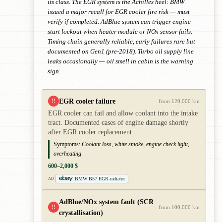
its class. The EGR system is the Achilles heel: BMW
issued a major recall for EGR cooler fire risk — must
verify if completed. AdBlue system can trigger engine
start lockout when heater module or NOx sensor fails.
Timing chain generally reliable, early failures rare but
documented on Gen1 (pre-2018). Turbo oil supply line
leaks occasionally — oil smell in cabin is the warning
sign.
EGR cooler failure
!!
from 120,000 km
EGR cooler can fail and allow coolant into the intake
tract. Documented cases of engine damage shortly
after EGR cooler replacement.
Symptoms:
Coolant loss, white smoke, engine check light,
overheating
600–2,000 $
BMW B57 EGR-radiator
AD
AdBlue/NOx system fault (SCR
!!
from 100,000 km
crystallisation)