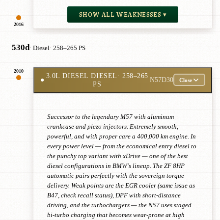
SHOW ALL WEAKNESSES ▾
2016
530d
· Diesel
· 258–265 PS
2010
3.0L DIESEL DIESEL
· 258–265
●
N57D30
Close
PS
Successor to the legendary M57 with aluminum
crankcase and piezo injectors. Extremely smooth,
powerful, and with proper care a 400,000 km engine. In
every power level — from the economical entry diesel to
the punchy top variant with xDrive — one of the best
diesel configurations in BMW's lineup. The ZF 8HP
automatic pairs perfectly with the sovereign torque
delivery. Weak points are the EGR cooler (same issue as
B47, check recall status), DPF with short-distance
driving, and the turbochargers — the N57 uses staged
bi-turbo charging that becomes wear-prone at high