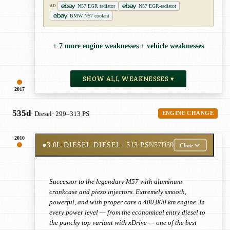
N57 EGR radiator
N57 EGR-radiator
AD
BMW N57 coolant
+ 7 more engine weaknesses + vehicle weaknesses
SHOW ALL WEAKNESSES ▾
2017
535d
· Diesel
· 299–313 PS
ENGINE CHANGE
2010
●
3.0L DIESEL DIESEL
· 313 PS
N57D30
Close
Successor to the legendary M57 with aluminum
crankcase and piezo injectors. Extremely smooth,
powerful, and with proper care a 400,000 km engine. In
every power level — from the economical entry diesel to
the punchy top variant with xDrive — one of the best