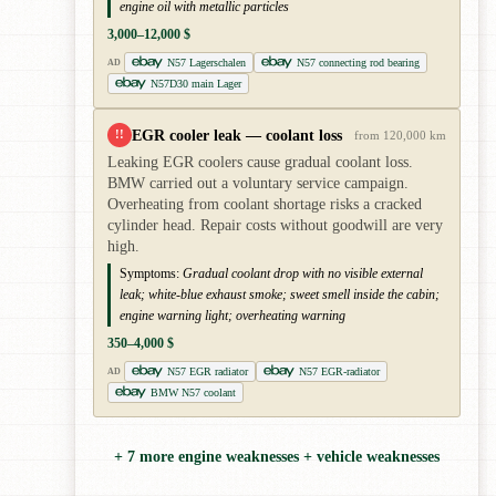
engine oil with metallic particles
3,000–12,000 $
N57 Lagerschalen
N57 connecting rod bearing
AD
N57D30 main Lager
EGR cooler leak — coolant loss
!!
from 120,000 km
Leaking EGR coolers cause gradual coolant loss.
BMW carried out a voluntary service campaign.
Overheating from coolant shortage risks a cracked
cylinder head. Repair costs without goodwill are very
high.
Symptoms:
Gradual coolant drop with no visible external
leak; white-blue exhaust smoke; sweet smell inside the cabin;
engine warning light; overheating warning
350–4,000 $
N57 EGR radiator
N57 EGR-radiator
AD
BMW N57 coolant
+ 7 more engine weaknesses + vehicle weaknesses