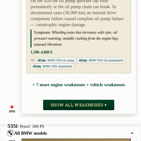
On the N20 the oil pump sprocket can wear
prematurely or the oil pump chain can break. In
documented cases (50,000 km) an internal drive
component failure caused complete oil pump failure
— catastrophic engine damage.
Symptoms:
Whistling noise that increases with rpm; oil
pressure warning; metallic rushing from the engine bay;
unusual vibrations
1,500–4,000 $
BMW N20 oil pump
BMW N20 oil pumpnkette
AD
BMW N20 chainntrieb
+ 7 more engine weaknesses + vehicle weaknesses
SHOW ALL WEAKNESSES ▾
2016
535i
· Petrol
· 306 PS
All BMW models