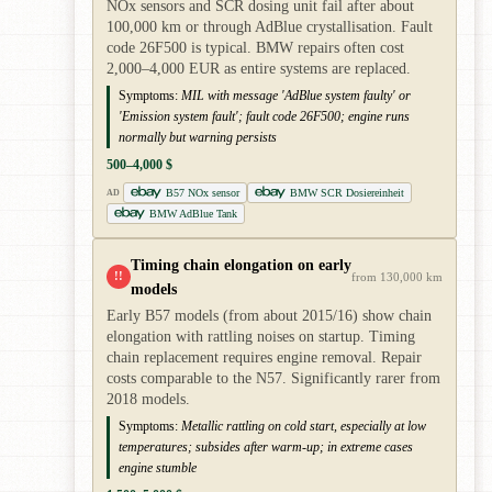
NOx sensors and SCR dosing unit fail after about
100,000 km or through AdBlue crystallisation. Fault
code 26F500 is typical. BMW repairs often cost
2,000–4,000 EUR as entire systems are replaced.
Symptoms:
MIL with message 'AdBlue system faulty' or
'Emission system fault'; fault code 26F500; engine runs
normally but warning persists
500–4,000 $
B57 NOx sensor
BMW SCR Dosiereinheit
AD
BMW AdBlue Tank
Timing chain elongation on early
!!
from 130,000 km
models
Early B57 models (from about 2015/16) show chain
elongation with rattling noises on startup. Timing
chain replacement requires engine removal. Repair
costs comparable to the N57. Significantly rarer from
2018 models.
Symptoms:
Metallic rattling on cold start, especially at low
temperatures; subsides after warm-up; in extreme cases
engine stumble