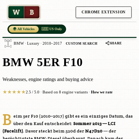
W
B
CHROME EXTENSION
🌍 All Vehicles
🇺🇸 US Only
SHARE
BMW · Luxury · 2010–2017
CUSTOM SEARCH
BMW 5ER F10
Weaknesses, engine ratings and buying advice
★
★
★
★
★
2.5 / 5.0 · Based on 8 engine variants ·
How we rate
B
eim 5er F10 (2010–2017) gibt es ein einziges Datum, das
über den Kauf entscheidet:
Sommer 2013 — LCI
(Facelift)
. Davor steckt beim 520d der
N47D20
— der
berüchtigtste BMW-Diesel überhaupt. Danach kam der