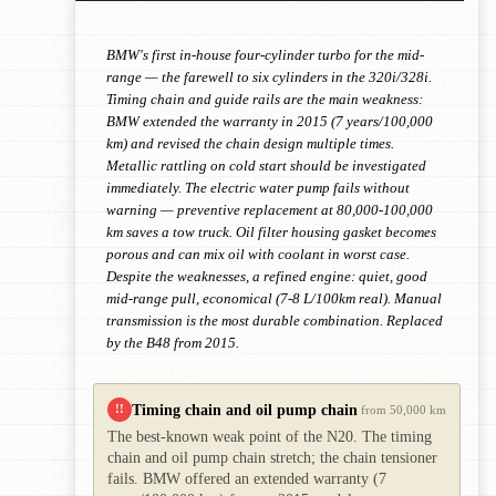
BMW's first in-house four-cylinder turbo for the mid-
range — the farewell to six cylinders in the 320i/328i.
Timing chain and guide rails are the main weakness:
BMW extended the warranty in 2015 (7 years/100,000
km) and revised the chain design multiple times.
Metallic rattling on cold start should be investigated
immediately. The electric water pump fails without
warning — preventive replacement at 80,000-100,000
km saves a tow truck. Oil filter housing gasket becomes
porous and can mix oil with coolant in worst case.
Despite the weaknesses, a refined engine: quiet, good
mid-range pull, economical (7-8 L/100km real). Manual
transmission is the most durable combination. Replaced
by the B48 from 2015.
Timing chain and oil pump chain
!!
from 50,000 km
The best-known weak point of the N20. The timing
chain and oil pump chain stretch; the chain tensioner
fails. BMW offered an extended warranty (7