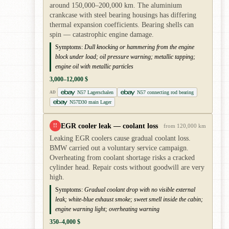
around 150,000–200,000 km. The aluminium
crankcase with steel bearing housings has differing
thermal expansion coefficients. Bearing shells can
spin — catastrophic engine damage.
Symptoms:
Dull knocking or hammering from the engine
block under load; oil pressure warning; metallic tapping;
engine oil with metallic particles
3,000–12,000 $
N57 Lagerschalen
N57 connecting rod bearing
AD
N57D30 main Lager
EGR cooler leak — coolant loss
!!
from 120,000 km
Leaking EGR coolers cause gradual coolant loss.
BMW carried out a voluntary service campaign.
Overheating from coolant shortage risks a cracked
cylinder head. Repair costs without goodwill are very
high.
Symptoms:
Gradual coolant drop with no visible external
leak; white-blue exhaust smoke; sweet smell inside the cabin;
engine warning light; overheating warning
350–4,000 $