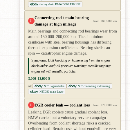
timing chain BMW 530d F10 N57
Connecting rod / main bearing
!!
from 180,000 km
damage at high mileage
Main bearings and connecting rod bearings wear from
around 150,000–200,000 km. The aluminium
crankcase with steel bearing housings has differing
thermal expansion coefficients. Bearing shells can
spin — catastrophic engine damage.
Symptoms:
Dull knocking or hammering from the engine
block under load; oil pressure warning; metallic tapping;
engine oil with metallic particles
3,000–12,000 $
N57 Lagerschalen
N57 connecting rod bearing
AD
N57D30 main Lager
EGR cooler leak — coolant loss
!!
from 120,000 km
Leaking EGR coolers cause gradual coolant loss.
BMW carried out a voluntary service campaign.
Overheating from coolant shortage risks a cracked
cylinder head. Repair costs without goodwill are very