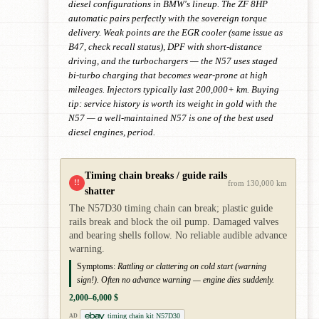
diesel configurations in BMW's lineup. The ZF 8HP
automatic pairs perfectly with the sovereign torque
delivery. Weak points are the EGR cooler (same issue as
B47, check recall status), DPF with short-distance
driving, and the turbochargers — the N57 uses staged
bi-turbo charging that becomes wear-prone at high
mileages. Injectors typically last 200,000+ km. Buying
tip: service history is worth its weight in gold with the
N57 — a well-maintained N57 is one of the best used
diesel engines, period.
Timing chain breaks / guide rails
!!
from 130,000 km
shatter
The N57D30 timing chain can break; plastic guide
rails break and block the oil pump. Damaged valves
and bearing shells follow. No reliable audible advance
warning.
Symptoms:
Rattling or clattering on cold start (warning
sign!). Often no advance warning — engine dies suddenly.
2,000–6,000 $
timing chain kit N57D30
AD