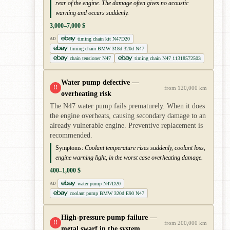
rear of the engine. The damage often gives no acoustic
warning and occurs suddenly.
3,000–7,000 $
timing chain kit N47D20
AD
timing chain BMW 318d 320d N47
chain tensioner N47
timing chain N47 11318572503
Water pump defective —
!!
from 120,000 km
overheating risk
The N47 water pump fails prematurely. When it does
the engine overheats, causing secondary damage to an
already vulnerable engine. Preventive replacement is
recommended.
Symptoms:
Coolant temperature rises suddenly, coolant loss,
engine warning light, in the worst case overheating damage.
400–1,000 $
water pump N47D20
AD
coolant pump BMW 320d E90 N47
High-pressure pump failure —
!!
from 200,000 km
metal swarf in the system