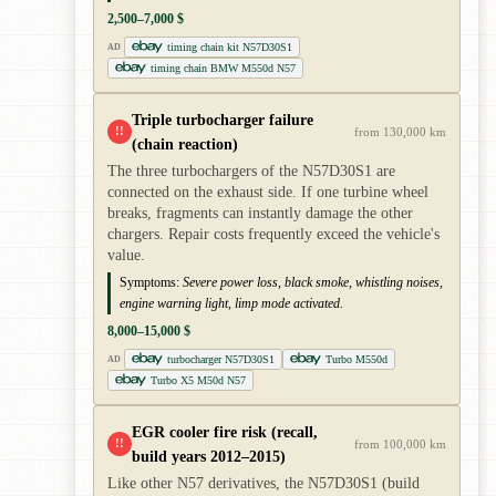
2,500–7,000 $
timing chain kit N57D30S1
AD
timing chain BMW M550d N57
Triple turbocharger failure
!!
from 130,000 km
(chain reaction)
The three turbochargers of the N57D30S1 are
connected on the exhaust side. If one turbine wheel
breaks, fragments can instantly damage the other
chargers. Repair costs frequently exceed the vehicle's
value.
Symptoms:
Severe power loss, black smoke, whistling noises,
engine warning light, limp mode activated.
8,000–15,000 $
turbocharger N57D30S1
Turbo M550d
AD
Turbo X5 M50d N57
EGR cooler fire risk (recall,
!!
from 100,000 km
build years 2012–2015)
Like other N57 derivatives, the N57D30S1 (build