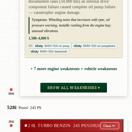
documented cases (50,000 km) an internal drive
component failure caused complete oil pump failure
— catastrophic engine damage.
Symptoms:
Whistling noise that increases with rpm; oil
pressure warning; metallic rushing from the engine bay;
unusual vibrations
1,500–4,000 $
BMW N20 oil pump
BMW N20 oil pumpnkette
AD
BMW N20 chainntrieb
+ 7 more engine weaknesses + vehicle weaknesses
SHOW ALL WEAKNESSES ▾
2016
528i
· Petrol
· 245 PS
2011
✖
2.0L TURBO BENZIN
· 245 PS
N20B20
Close