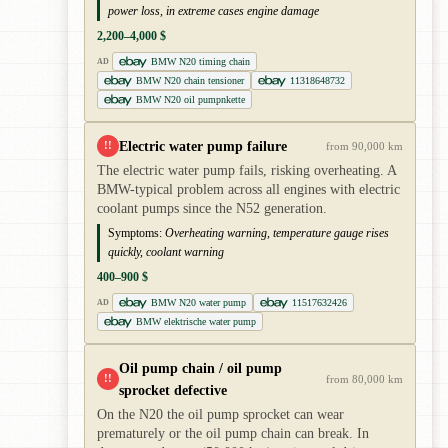
power loss, in extreme cases engine damage
2,200–4,000 $
BMW N20 timing chain
AD
BMW N20 chain tensioner
11318648732
BMW N20 oil pumpnkette
Electric water pump failure
!!
from 90,000 km
The electric water pump fails, risking overheating. A
BMW-typical problem across all engines with electric
coolant pumps since the N52 generation.
Symptoms:
Overheating warning, temperature gauge rises
quickly, coolant warning
400–900 $
BMW N20 water pump
11517632426
AD
BMW elektrische water pump
Oil pump chain / oil pump
!!
from 80,000 km
sprocket defective
On the N20 the oil pump sprocket can wear
prematurely or the oil pump chain can break. In