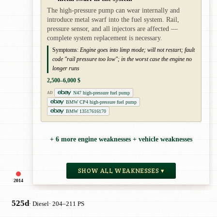
The high-pressure pump can wear internally and
introduce metal swarf into the fuel system. Rail,
pressure sensor, and all injectors are affected —
complete system replacement is necessary.
Symptoms:
Engine goes into limp mode; will not restart; fault
code "rail pressure too low"; in the worst case the engine no
longer runs
2,500–6,000 $
N47 high-pressure fuel pump
AD
BMW CP4 high-pressure fuel pump
BMW 13517616170
+ 6 more engine weaknesses + vehicle weaknesses
SHOW ALL WEAKNESSES ▾
2014
525d
· Diesel
· 204–211 PS