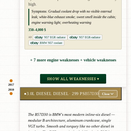
high.
Symptoms:
Gradual coolant drop with no visible external
leak; white-blue exhaust smoke; sweet smell inside the cabin;
engine warning light; overheating warning
350–4,000 $
N57 EGR radiator
N57 EGR-radiator
AD
BMW N57 coolant
+ 7 more engine weaknesses + vehicle weaknesses
SHOW ALL WEAKNESSES ▾
2017
2010
●
3.0L DIESEL DIESEL
· 299 PS
B57D30
Close
The B57D30 is BMW's most modern inline-six diesel —
modular B architecture, aluminum crankcase, single
VGT turbo. Smooth and torquey like no other diesel in